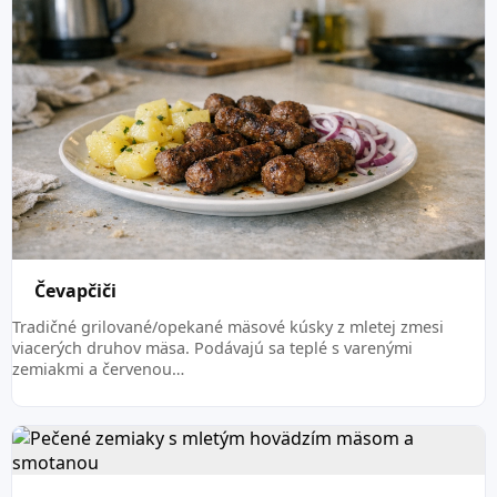
Čevapčiči
Tradičné grilované/opekané mäsové kúsky z mletej zmesi
viacerých druhov mäsa. Podávajú sa teplé s varenými
zemiakmi a červenou…