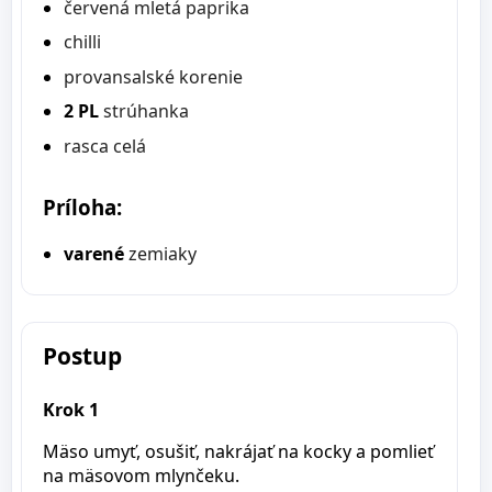
červená mletá paprika
chilli
provansalské korenie
2 PL
strúhanka
rasca celá
Príloha:
varené
zemiaky
Postup
Krok 1
Mäso umyť, osušiť, nakrájať na kocky a pomlieť
na mäsovom mlynčeku.