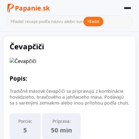
Papanie.sk
Hľadať
Domov
Čevapčiči
Filter receptov
Kategórie
O nás
Popis:
Kontakt
Tradičné mäsové čevapčiči sa pripravujú z kombinácie
hovädzieho, bravčového a jahňacieho mäsa. Podávajú
sa s varenými zemiakmi alebo inou prílohou podľa chuti.
Porcie:
Príprava:
5
50 min