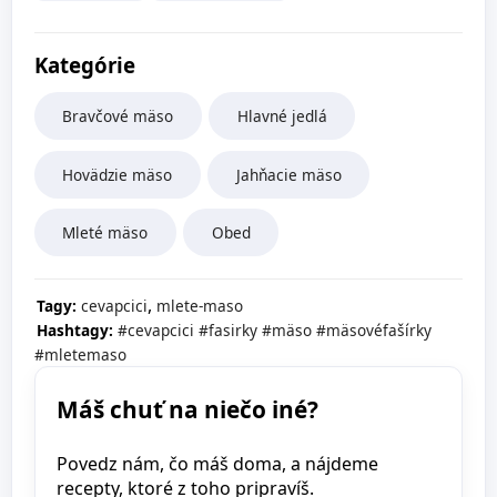
Kategórie
Bravčové mäso
Hlavné jedlá
Hovädzie mäso
Jahňacie mäso
Mleté mäso
Obed
,
Tagy:
cevapcici
mlete-maso
Hashtagy:
#cevapcici
#fasirky
#mäso
#mäsovéfašírky
#mletemaso
Máš chuť na niečo iné?
Povedz nám, čo máš doma, a nájdeme
recepty, ktoré z toho pripravíš.