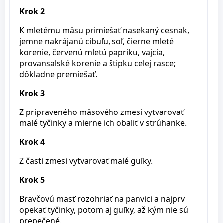
Krok 2
K mletému mäsu primiešať nasekaný cesnak,
jemne nakrájanú cibuľu, soľ, čierne mleté
korenie, červenú mletú papriku, vajcia,
provansalské korenie a štipku celej rasce;
dôkladne premiešať.
Krok 3
Z pripraveného mäsového zmesi vytvarovať
malé tyčinky a mierne ich obaliť v strúhanke.
Krok 4
Z časti zmesi vytvarovať malé guľky.
Krok 5
Bravčovú masť rozohriať na panvici a najprv
opekať tyčinky, potom aj guľky, až kým nie sú
prepečené.