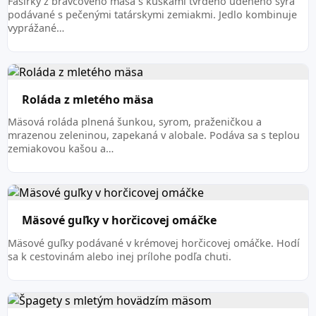
Fašírky z bravčového mäsa s kúskami tvrdého údeného syra
podávané s pečenými tatárskymi zemiakmi. Jedlo kombinuje
vyprážané…
Roláda z mletého mäsa
Mäsová roláda plnená šunkou, syrom, praženičkou a
mrazenou zeleninou, zapekaná v alobale. Podáva sa s teplou
zemiakovou kašou a…
Mäsové guľky v horčicovej omáčke
Mäsové guľky podávané v krémovej horčicovej omáčke. Hodí
sa k cestovinám alebo inej prílohe podľa chuti.