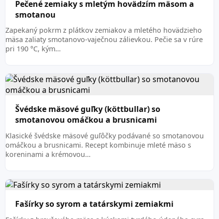
Pečené zemiaky s mletým hovädzím mäsom a
smotanou
Zapekaný pokrm z plátkov zemiakov a mletého hovädzieho
mäsa zaliaty smotanovo-vaječnou zálievkou. Pečie sa v rúre
pri 190 °C, kým…
Švédske mäsové guľky (köttbullar) so
smotanovou omáčkou a brusnicami
Klasické švédske mäsové guľôčky podávané so smotanovou
omáčkou a brusnicami. Recept kombinuje mleté mäso s
koreninami a krémovou…
Fašírky so syrom a tatárskymi zemiakmi