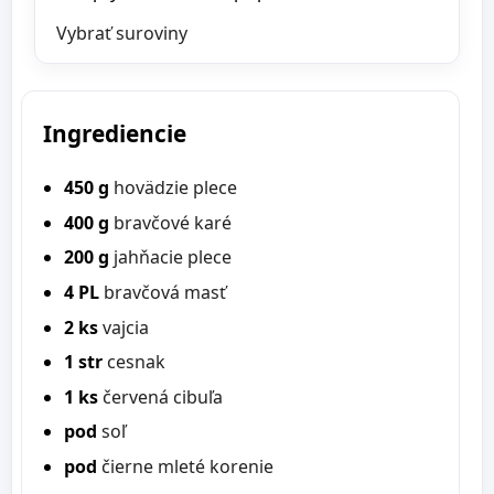
Vybrať suroviny
Ingrediencie
450 g
hovädzie plece
400 g
bravčové karé
200 g
jahňacie plece
4 PL
bravčová masť
2 ks
vajcia
1 str
cesnak
1 ks
červená cibuľa
pod
soľ
pod
čierne mleté korenie