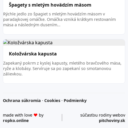
Špagety s mletým hovädzím mäsom
Rýchle jedlo zo špagiet s mletým hovädzím mäsom v
paradajkovej omáčke. Omáčka vzniká krátkym restovaním
mäsa a následným dusením…
Koložvárska kapusta
Zapekaný pokrm z kyslej kapusty, mletého bravčového mäsa,
ryže a klobásy. Servíruje sa po zapekaní so smotanovou
zálievkou.
Ochrana súkromia
·
Cookies
·
Podmienky
made with love
♥
by
súčasťou rodiny webov
ropko.online
pitchoviny.sk