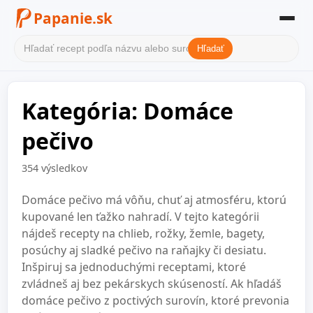
Papanie.sk
Hľadať
Domov
Kategória: Domáce
Filter receptov
pečivo
Kategórie
354 výsledkov
O nás
Kontakt
Domáce pečivo má vôňu, chuť aj atmosféru, ktorú
kupované len ťažko nahradí. V tejto kategórii
nájdeš recepty na chlieb, rožky, žemle, bagety,
posúchy aj sladké pečivo na raňajky či desiatu.
Inšpiruj sa jednoduchými receptami, ktoré
zvládneš aj bez pekárskych skúseností. Ak hľadáš
domáce pečivo z poctivých surovín, ktoré prevonia