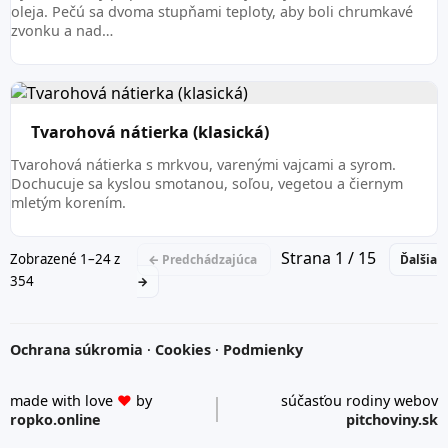
oleja. Pečú sa dvoma stupňami teploty, aby boli chrumkavé
zvonku a nad…
Tvarohová nátierka (klasická)
Tvarohová nátierka s mrkvou, varenými vajcami a syrom.
Dochucuje sa kyslou smotanou, soľou, vegetou a čiernym
mletým korením.
Strana 1 / 15
Zobrazené 1–24 z
← Predchádzajúca
Ďalšia
354
→
Ochrana súkromia
·
Cookies
·
Podmienky
made with love
♥
by
súčasťou rodiny webov
ropko.online
pitchoviny.sk