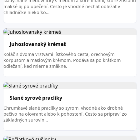
Nadýchané medovníčky s medom a koreninami, ktoré zostanú
mäkké aj po upečení. Cesto je vhodné nechať odležať v
chladničke niekoľko…
Juhoslovanský krémeš
Koláč s dvoma vrstvami lístkového cesta, orechovým
korpusom a maslovým krémom. Podáva sa po krátkom
odležaní, keď mierne zmäkne.
Slané syrové praclíky
Chrumkavé slané praclíky so syrom, vhodné ako drobné
pečivo na olovrant alebo k pohostení. Cesto sa pripraví zo
základných surovín…