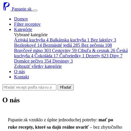
Papanie.sk
Domov
Filter receptov
Kategórie
Vybrané kategórie
Ázijská kuchyňa
4
Balkánska kuchyňa
1
Bez laktózy
3
Bezlepkové
14
Bezmäsité jedlá
285
Bez pečenia
108
Bravčové mäso
303
Cestoviny
59
Cibuľa & cesnak
26
Česká
kuchyňa
4
Čokoláda
17
Čučoriedky
1
Dezerty
623
Dipy
7
Domáce pečivo
354
Dresingy
3
Zobraziť všetky kategórie
O nás
Kontakt
Hľadať
O nás
Papanie.sk vzniklo z úplne jednoduchej potreby:
mať po
ruke recepty, ktoré sa dajú reálne uvariť
– bez zbytočného