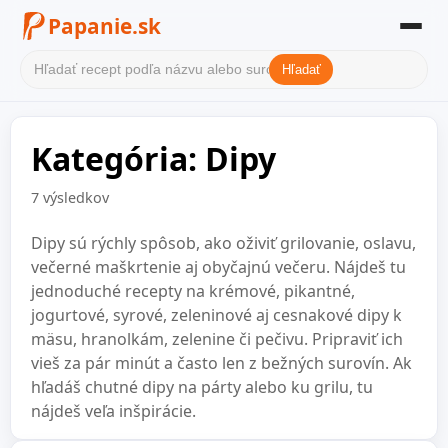
Papanie.sk
Hľadať
Domov
Kategória: Dipy
Filter receptov
Kategórie
7 výsledkov
O nás
Dipy sú rýchly spôsob, ako oživiť grilovanie, oslavu,
večerné maškrtenie aj obyčajnú večeru. Nájdeš tu
Kontakt
jednoduché recepty na krémové, pikantné,
jogurtové, syrové, zeleninové aj cesnakové dipy k
mäsu, hranolkám, zelenine či pečivu. Pripraviť ich
vieš za pár minút a často len z bežných surovín. Ak
hľadáš chutné dipy na párty alebo ku grilu, tu
nájdeš veľa inšpirácie.