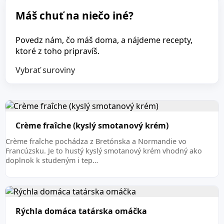
Máš chuť na niečo iné?
Povedz nám, čo máš doma, a nájdeme recepty,
ktoré z toho pripravíš.
Vybrať suroviny
Crème fraîche (kyslý smotanový krém)
Crème fraîche pochádza z Bretónska a Normandie vo
Francúzsku. Je to hustý kyslý smotanový krém vhodný ako
doplnok k studeným i tep…
Rýchla domáca tatárska omáčka