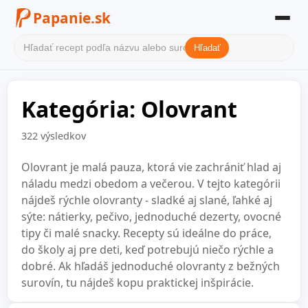
Papanie.sk
Hľadať
Domov
Kategória: Olovrant
Filter receptov
Kategórie
322 výsledkov
O nás
Olovrant je malá pauza, ktorá vie zachrániť hlad aj
náladu medzi obedom a večerou. V tejto kategórii
Kontakt
nájdeš rýchle olovranty - sladké aj slané, ľahké aj
sýte: nátierky, pečivo, jednoduché dezerty, ovocné
tipy či malé snacky. Recepty sú ideálne do práce,
do školy aj pre deti, keď potrebujú niečo rýchle a
dobré. Ak hľadáš jednoduché olovranty z bežných
surovín, tu nájdeš kopu praktickej inšpirácie.