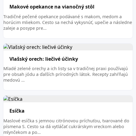
Makové opekance na vianočný stôl
Tradičné pečené opekance podávané s makom, medom a
horúcim mliekom. Cesto sa nechá vykysnúť, upečie a následne
zaleje a posype pre…
Vlašský orech: liečivé účinky
Mladé zelené orechy a ich listy sa v tradičnej praxi používajú
pre obsah jódu a ďalších prírodných látok. Recepty zahŕňajú
medovú …
Esíčka
Maslové esíčka s jemnou citrónovou príchuťou, tvarované do
písmena S. Cesto sa dá vytláčať cukrárskym vreckom alebo
mlynčekom a po…