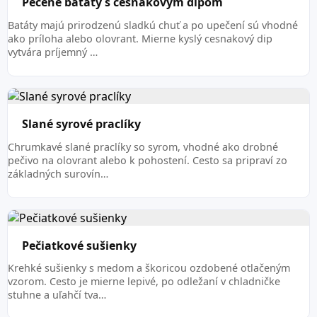
Pečené batáty s cesnakovým dipom
Batáty majú prirodzenú sladkú chuť a po upečení sú vhodné
ako príloha alebo olovrant. Mierne kyslý cesnakový dip
vytvára príjemný …
Slané syrové praclíky
Chrumkavé slané praclíky so syrom, vhodné ako drobné
pečivo na olovrant alebo k pohostení. Cesto sa pripraví zo
základných surovín…
Pečiatkové sušienky
Krehké sušienky s medom a škoricou ozdobené otlačeným
vzorom. Cesto je mierne lepivé, po odležaní v chladničke
stuhne a uľahčí tva…