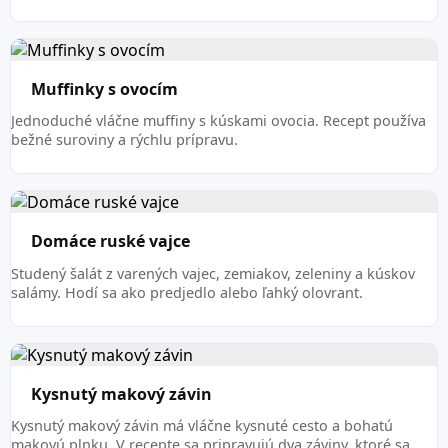
Muffinky s ovocím
Jednoduché vláčne muffiny s kúskami ovocia. Recept používa
bežné suroviny a rýchlu prípravu.
Domáce ruské vajce
Studený šalát z varených vajec, zemiakov, zeleniny a kúskov
salámy. Hodí sa ako predjedlo alebo ľahký olovrant.
Kysnutý makový závin
Kysnutý makový závin má vláčne kysnuté cesto a bohatú
makovú plnku. V recepte sa pripravujú dva záviny, ktoré sa