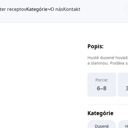
lter receptov
Kategórie
O nás
Kontakt
Popis:
Husté dusené hovädz
a slaninou. Podáva s
Porcie:
6–8
Kategórie
Dusené
H