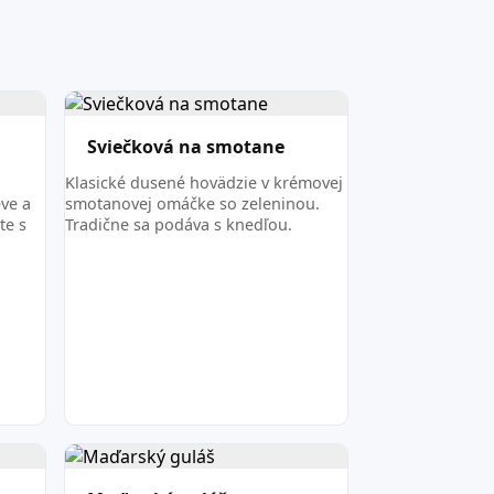
Sviečková na smotane
a
Klasické dusené hovädzie v krémovej
ve a
smotanovej omáčke so zeleninou.
te s
Tradične sa podáva s knedľou.