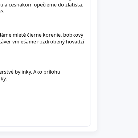
ou a cesnakom opečieme do zlatista.
e.
dáme mleté čierne korenie, bobkový
na záver vmiešame rozdrobený hovädzí
rstvé bylinky. Ako prílohu
ky.