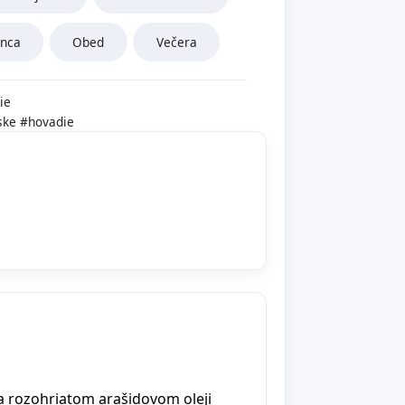
rnca
Obed
Večera
ie
ske
#hovadie
a rozohriatom arašidovom oleji