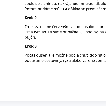
spolu so slaninou, nakrájanou mrkvou, cibuľ
Potom pridáme múku a dôkladne premiešam
Krok 2
Zmes zalejeme červeným vínom, osolíme, pri
list a tymián. Dusíme približne 2,5 hodiny, 
bujón.
Krok 3
Počas dusenia je možné podľa chuti doplniť če
podávame cestoviny, ryžu alebo varené zemia