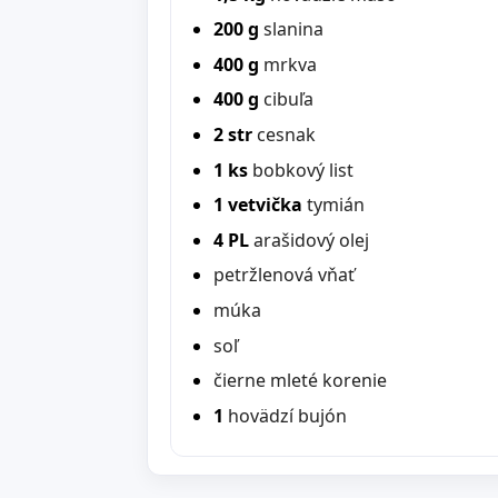
200 g
slanina
400 g
mrkva
400 g
cibuľa
2 str
cesnak
1 ks
bobkový list
1 vetvička
tymián
4 PL
arašidový olej
petržlenová vňať
múka
soľ
čierne mleté korenie
1
hovädzí bujón