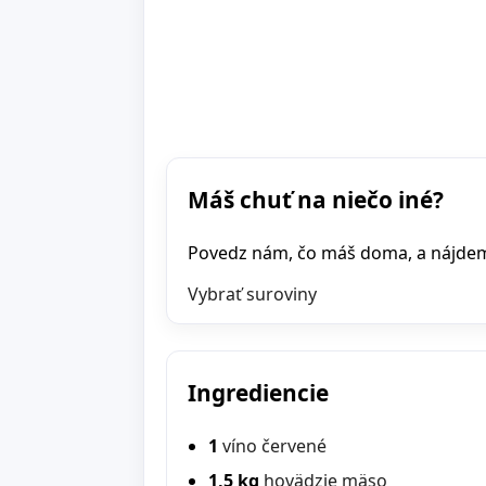
Máš chuť na niečo iné?
Povedz nám, čo máš doma, a nájdeme 
Vybrať suroviny
Ingrediencie
1
víno červené
1,5 kg
hovädzie mäso