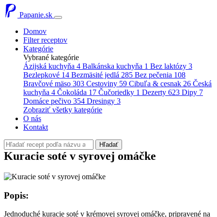
Papanie.sk
Domov
Filter receptov
Kategórie
Vybrané kategórie
Ázijská kuchyňa
4
Balkánska kuchyňa
1
Bez laktózy
3
Bezlepkové
14
Bezmäsité jedlá
285
Bez pečenia
108
Bravčové mäso
303
Cestoviny
59
Cibuľa & cesnak
26
Česká
kuchyňa
4
Čokoláda
17
Čučoriedky
1
Dezerty
623
Dipy
7
Domáce pečivo
354
Dresingy
3
Zobraziť všetky kategórie
O nás
Kontakt
Hľadať
Kuracie soté v syrovej omáčke
Popis:
Jednoduché kuracie soté v krémovej syrovej omáčke, pripravené na