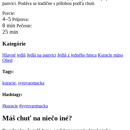
panvici. Podáva sa tradične s prílohou podľa chuti.
Porcie:
4–5
Príprava:
8 min
Pečenie:
25 min
Kategórie
Hlavné jedlá
Jedlá na panvici
Jedlá z jedného hrnca
Kuracie mäso
Obed
Tagy:
kuracie
,
syrovaomacka
Hashtagy:
#kuracie
#syrovaomacka
Máš chuť na niečo iné?