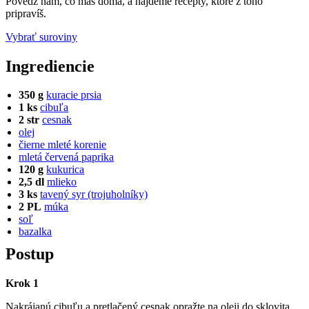
Povedz nám, čo máš doma, a nájdeme recepty, ktoré z toho
pripravíš.
Vybrať suroviny
Ingrediencie
350 g
kuracie prsia
1 ks
cibuľa
2 str
cesnak
olej
čierne mleté korenie
mletá červená paprika
120 g
kukurica
2,5 dl
mlieko
3 ks
tavený syr (trojuholníky)
2 PL
múka
soľ
bazalka
Postup
Krok 1
Nakrájanú cibuľu a pretlačený cesnak opražte na oleji do sklovita.