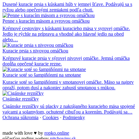
Dusené kuracie prsia s kúskami húb v jemnej šťave. Podávajú sa s
ryžou alebo opečenými zemiakmi podľa chuti.
Penne s kuracím mäsom a syrovou omáčkou
Krémové cestoviny s kúskami kuracieho mäsa v syrovej omáčke.
Jedlo je rýchle na prípravu a vhodné ako hlavné jedlo na obed
alebo…
Kuracie prsia s nivovou omáčkou
Krémové kuracie prsia v sýrovej nivovej omáčke. Jemná omáčka
dopĺňa opečené kuracie rezne.
Kuracie soté so šampiňónmi na smotane
Kuracie soté so šampiňónmi v smotanovej omáčke. Mäso sa najprv
opraží, potom dusí a nakoniec zahustí smotanou s múkou.
Cigánske rezníčky
Cigánske rezníčky sú placky z nakrájaného kuracieho mäsa spojené
vajcami a solamylom, ochutené cibuľou a korením. Podávajú sa…
Ochrana súkromia
·
Cookies
·
Podmienky
made with love
♥
by
ropko.online
súčasťou rodiny webov
pitchoviny.sk