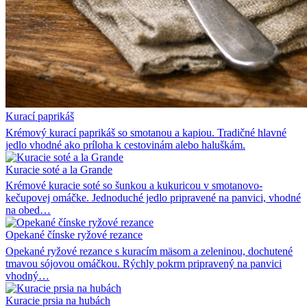
Kurací paprikáš
Krémový kurací paprikáš so smotanou a kapiou. Tradičné hlavné
jedlo vhodné ako príloha k cestovinám alebo haluškám.
Kuracie soté a la Grande
Krémové kuracie soté so šunkou a kukuricou v smotanovo-
kečupovej omáčke. Jednoduché jedlo pripravené na panvici, vhodné
na obed…
Opekané čínske ryžové rezance
Opekané ryžové rezance s kuracím mäsom a zeleninou, dochutené
tmavou sójovou omáčkou. Rýchly pokrm pripravený na panvici
vhodný…
Kuracie prsia na hubách