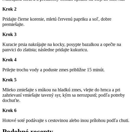
Krok 2
Pridajte čierne korenie, mletú červenú papriku a soľ, dobre
premiešajte.
Krok 3
Kuracie prsia nakrájajte na kocky, posypte bazalkou a opečte na
panvici do zlatista; následne pridajte kukuricu.
Krok 4
Prilejte trochu vody a poduste zmes približne 15 minút.
Krok 5
Mlieko zmiešajte s múkou na hladkú zmes, vlejte do hrnca a pri
zahrievaní vmiešajte tavený syr, kým sa nerozpustí; podľa potreby
dochuťte.
Krok 6
Hotové soté podávajte s cestovinou alebo inou prílohou podľa chuti.
Podobné recepty