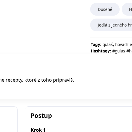
Dusené
H
Jedlá z jedného h
,
Tagy:
guláš
hovädzie
Hashtagy:
#gulas
#h
recepty, ktoré z toho pripravíš.
Postup
Krok 1