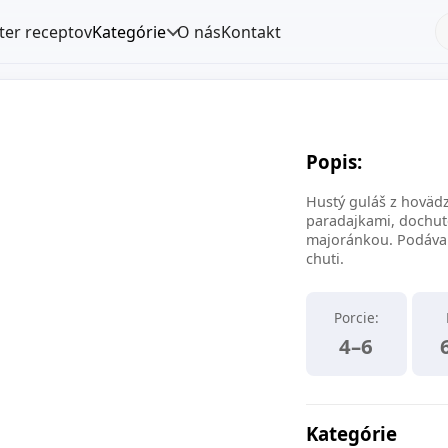
lter receptov
Kategórie
O nás
Kontakt
Popis:
Hustý guláš z hovädz
paradajkami, dochut
majoránkou. Podáva 
chuti.
Porcie:
4–6
Kategórie