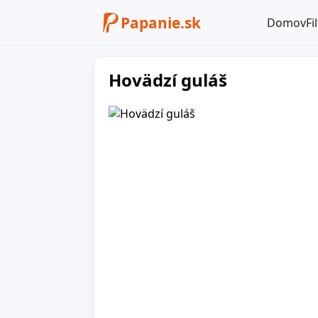
Papanie.sk
Domov
Fi
Hovädzí guláš