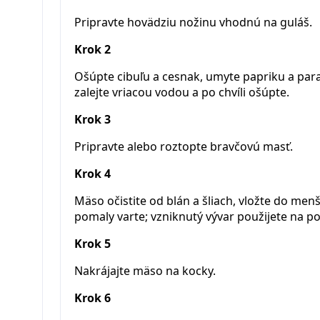
Pripravte hovädziu nožinu vhodnú na guláš.
Krok 2
Ošúpte cibuľu a cesnak, umyte papriku a para
zalejte vriacou vodou a po chvíli ošúpte.
Krok 3
Pripravte alebo roztopte bravčovú masť.
Krok 4
Mäso očistite od blán a šliach, vložte do me
pomaly varte; vzniknutý vývar použijete na po
Krok 5
Nakrájajte mäso na kocky.
Krok 6