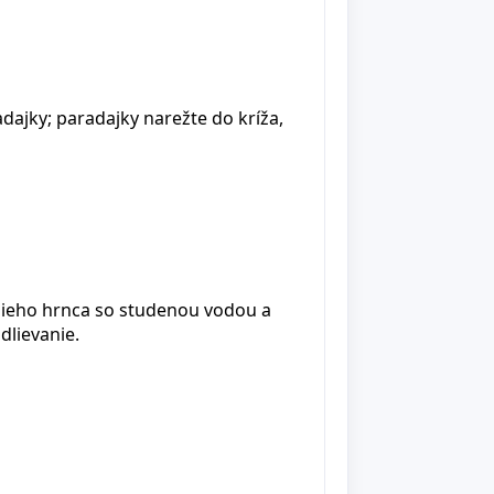
dajky; paradajky narežte do kríža,
nšieho hrnca so studenou vodou a
dlievanie.