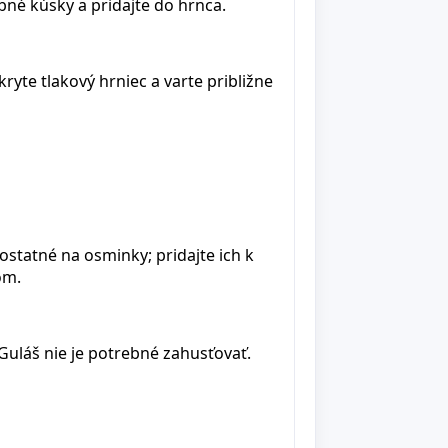
bné kúsky a pridajte do hrnca.
yte tlakový hrniec a varte približne
ostatné na osminky; pridajte ich k
om.
Guláš nie je potrebné zahusťovať.