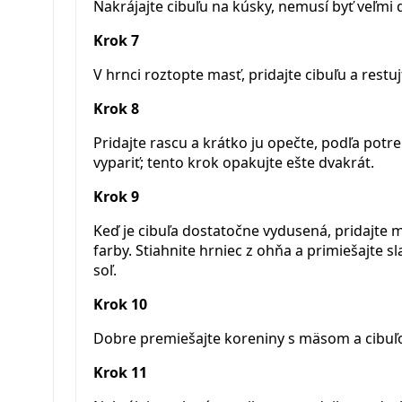
Nakrájajte cibuľu na kúsky, nemusí byť veľmi
Krok 7
V hrnci roztopte masť, pridajte cibuľu a restuj
Krok 8
Pridajte rascu a krátko ju opečte, podľa potre
vypariť; tento krok opakujte ešte dvakrát.
Krok 9
Keď je cibuľa dostatočne vydusená, pridajte
farby. Stiahnite hrniec z ohňa a primiešajte s
soľ.
Krok 10
Dobre premiešajte koreniny s mäsom a cibuľ
Krok 11