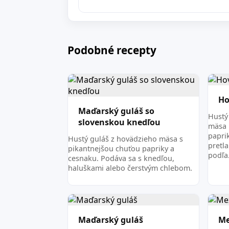
Podobné recepty
Ho
Maďarský guláš so
Hustý
slovenskou knedľou
mäsa 
papri
Hustý guláš z hovädzieho mäsa s
pretl
pikantnejšou chuťou papriky a
podľ
cesnaku. Podáva sa s knedľou,
haluškami alebo čerstvým chlebom.
Maďarský guláš
Me