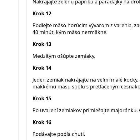
Nakrájajte zelenú papriku a paradajky na dro
Krok 12
Podlejte mäso horúcim vývarom z varenia, zakr
40 minút, kým mäso nezmäkne.
Krok 13
Medzitým ošúpte zemiaky.
Krok 14
Jeden zemiak nakrájajte na veľmi malé kocky, 
mäkkému mäsu spolu s pretlačeným cesnak
Krok 15
Po uvarení zemiakov primiešajte majoránku. 
Krok 16
Podávajte podľa chuti.