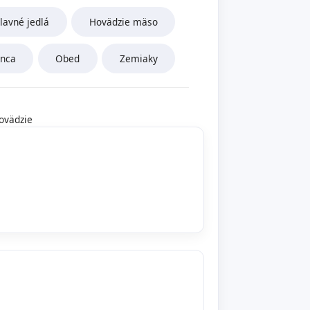
lavné jedlá
Hovädzie mäso
rnca
Obed
Zemiaky
ovädzie