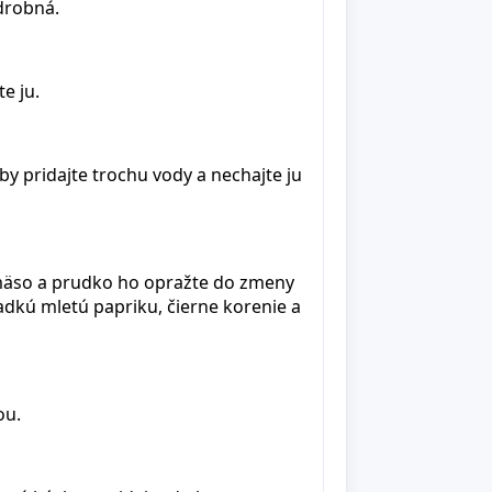
 drobná.
te ju.
by pridajte trochu vody a nechajte ju
 mäso a prudko ho opražte do zmeny
ladkú mletú papriku, čierne korenie a
ou.