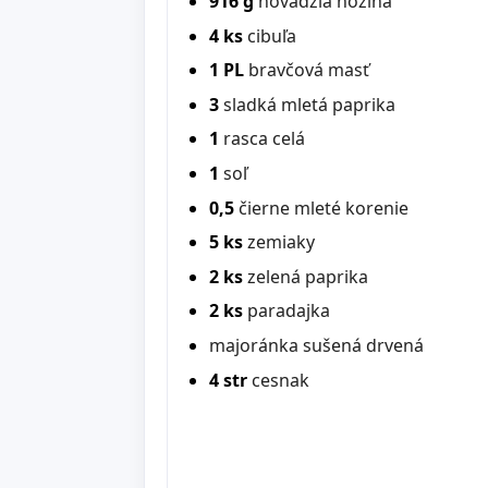
916 g
hovädzia nožina
4 ks
cibuľa
1 PL
bravčová masť
3
sladká mletá paprika
1
rasca celá
1
soľ
0,5
čierne mleté korenie
5 ks
zemiaky
2 ks
zelená paprika
2 ks
paradajka
majoránka sušená drvená
4 str
cesnak