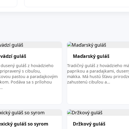
vädzí guláš
Maďarský guláš
 dusený guláš z hovädzieho
Tradičný guláš z hovädzieho mä
pripravený s cibuľou,
paprikou a paradajkami, dusen
kovou pastou a paradajkovým
mäkka. Má hustú šťavu prirodz
akom. Podáva sa s prílohou
zahustenú cibuľou a…
a…
xický guláš so syrom
Držkový guláš