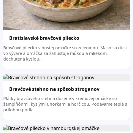
Bratislavské bravčové pliecko
Bravčové pliecko v hustej omáčke so zeleninou. Mäso sa dusí
vo vývare a omáčka sa zahusťuje múkou a mliekom,
dochutená kyslou…
Bravčové stehno na spôsob stroganov
Plátky bravčového stehna dusené v krémovej omáčke so
šampiňónmi, kyslými uhorkami a horčicou. Podávame teplé s
prílohou podľa…