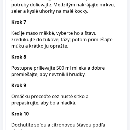
potreby dolievajte. Medzitým nakrájajte mrkvu,
zeler a kyslé uhorky na malé kocky.
Krok 7
Keď je mäso mäkké, vyberte ho a šťavu
zredukujte do tukovej fázy; potom primiešajte
múku a krátko ju opražte.
Krok 8
Postupne prilievajte 500 ml mlieka a dobre
premiešajte, aby nevznikli hrudky.
Krok 9
Omáčku preceďte cez husté sitko a
prepasírujte, aby bola hladká.
Krok 10
Dochutite soľou a citrónovou šťavou podľa