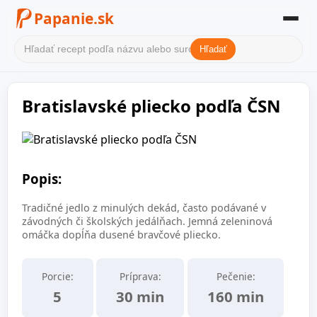
Papanie.sk
Hľadať
Domov
Bratislavské pliecko podľa ČSN
Filter receptov
Kategórie
O nás
Popis:
Kontakt
Tradičné jedlo z minulých dekád, často podávané v
závodných či školských jedálňach. Jemná zeleninová
omáčka dopĺňa dusené bravčové pliecko.
Porcie:
Príprava:
Pečenie:
5
30 min
160 min