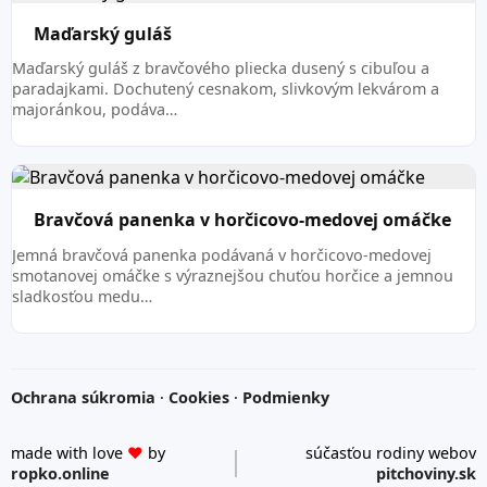
Maďarský guláš
Maďarský guláš z bravčového pliecka dusený s cibuľou a
paradajkami. Dochutený cesnakom, slivkovým lekvárom a
majoránkou, podáva…
Bravčová panenka v horčicovo-medovej omáčke
Jemná bravčová panenka podávaná v horčicovo-medovej
smotanovej omáčke s výraznejšou chuťou horčice a jemnou
sladkosťou medu…
Ochrana súkromia
·
Cookies
·
Podmienky
made with love
♥
by
súčasťou rodiny webov
ropko.online
pitchoviny.sk