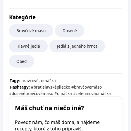
Kategórie
Bravčové mäso
Dusené
Hlavné jedlá
Jedlá z jedného hrnca
Obed
,
Tagy:
bravčové
omáčka
Hashtagy:
#bratislavsképliecko
#bravčovemäso
#dusenébravčovémäso
#omáčka
#zeleninováomáčka
Máš chuť na niečo iné?
Povedz nám, čo máš doma, a nájdeme
recepty, ktoré z toho pripravíš.