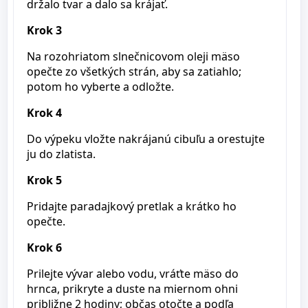
držalo tvar a dalo sa krájať.
Krok 3
Na rozohriatom slnečnicovom oleji mäso
opečte zo všetkých strán, aby sa zatiahlo;
potom ho vyberte a odložte.
Krok 4
Do výpeku vložte nakrájanú cibuľu a orestujte
ju do zlatista.
Krok 5
Pridajte paradajkový pretlak a krátko ho
opečte.
Krok 6
Prilejte vývar alebo vodu, vráťte mäso do
hrnca, prikryte a duste na miernom ohni
približne 2 hodiny; občas otočte a podľa