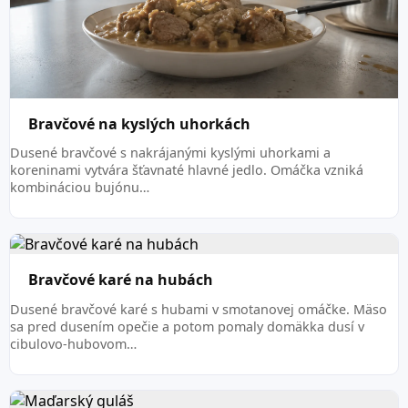
Bravčové na kyslých uhorkách
Dusené bravčové s nakrájanými kyslými uhorkami a
koreninami vytvára šťavnaté hlavné jedlo. Omáčka vzniká
kombináciou bujónu…
Bravčové karé na hubách
Dusené bravčové karé s hubami v smotanovej omáčke. Mäso
sa pred dusením opečie a potom pomaly domäkka dusí v
cibulovo-hubovom…