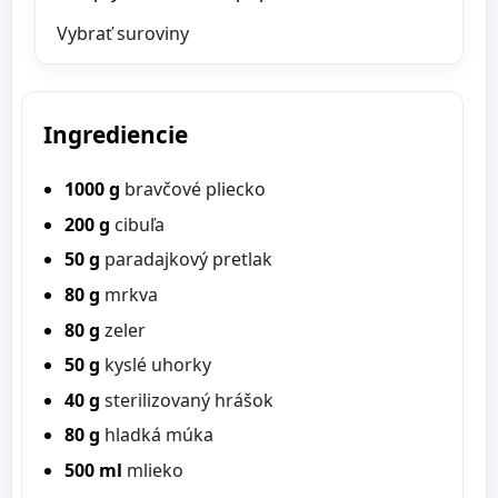
Vybrať suroviny
Ingrediencie
1000 g
bravčové pliecko
200 g
cibuľa
50 g
paradajkový pretlak
80 g
mrkva
80 g
zeler
50 g
kyslé uhorky
40 g
sterilizovaný hrášok
80 g
hladká múka
500 ml
mlieko