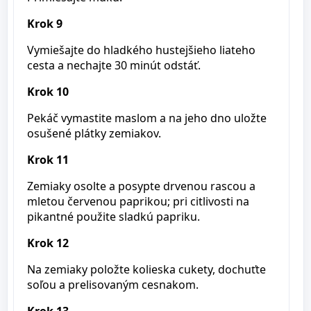
Krok 9
Vymiešajte do hladkého hustejšieho liateho
cesta a nechajte 30 minút odstáť.
Krok 10
Pekáč vymastite maslom a na jeho dno uložte
osušené plátky zemiakov.
Krok 11
Zemiaky osolte a posypte drvenou rascou a
mletou červenou paprikou; pri citlivosti na
pikantné použite sladkú papriku.
Krok 12
Na zemiaky položte kolieska cukety, dochuťte
soľou a prelisovaným cesnakom.