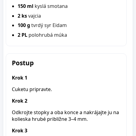
150 ml
kyslá smotana
2 ks
vajcia
100 g
tvrdý syr Eidam
2 PL
polohrubá múka
Postup
Krok 1
Cuketu pripravte.
Krok 2
Odkrojte stopky a oba konce a nakrájajte ju na
kolieska hrubé približne 3–4 mm.
Krok 3