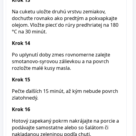
Krok 13
Na cuketu uložte druhú vrstvu zemiakov,
dochuťte rovnako ako predtým a pokvapkajte
olejom. Vložte piecť do rúry predhriatej na 180
°C na 30 minút.
Krok 14
Po uplynutí doby zmes rovnomerne zalejte
smotanovo-syrovou zálievkou a na povrch
rozložte malé kusy masla.
Krok 15
Pečte ďalších 15 minút, až kým nebude povrch
zlatohnedý.
Krok 16
Hotový zapekaný pokrm nakrájajte na porcie a
podávajte samostatne alebo so šalátom či
nakladanou zeleninou podľa chuti.