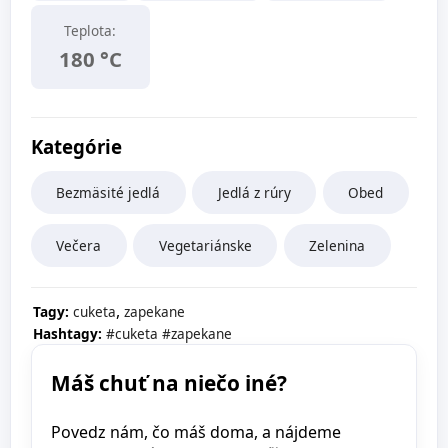
Teplota:
180 °C
Kategórie
Bezmäsité jedlá
Jedlá z rúry
Obed
Večera
Vegetariánske
Zelenina
,
Tagy:
cuketa
zapekane
Hashtagy:
#cuketa
#zapekane
Máš chuť na niečo iné?
Povedz nám, čo máš doma, a nájdeme