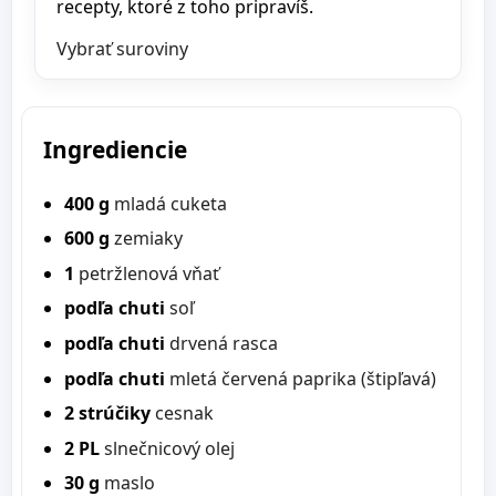
recepty, ktoré z toho pripravíš.
Vybrať suroviny
Ingrediencie
400 g
mladá cuketa
600 g
zemiaky
1
petržlenová vňať
podľa chuti
soľ
podľa chuti
drvená rasca
podľa chuti
mletá červená paprika (štipľavá)
2 strúčiky
cesnak
2 PL
slnečnicový olej
30 g
maslo