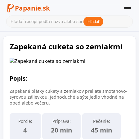
Papanie.sk
Hľadať
Domov
Zapekaná cuketa so zemiakmi
Filter receptov
Kategórie
O nás
Popis:
Kontakt
Zapekané plátky cukety a zemiakov preliate smotanovo-
syrovou zálievkou. Jednoduché a sýte jedlo vhodné na
obed alebo večeru.
Porcie:
Príprava:
Pečenie:
4
20 min
45 min