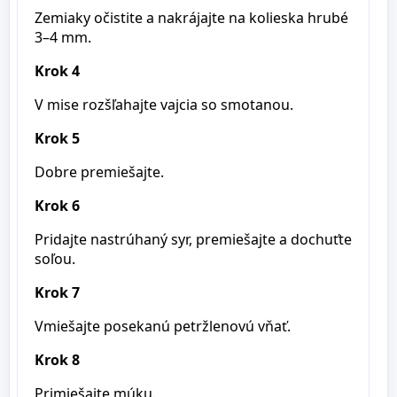
Zemiaky očistite a nakrájajte na kolieska hrubé
3–4 mm.
Krok 4
V mise rozšľahajte vajcia so smotanou.
Krok 5
Dobre premiešajte.
Krok 6
Pridajte nastrúhaný syr, premiešajte a dochuťte
soľou.
Krok 7
Vmiešajte posekanú petržlenovú vňať.
Krok 8
Primiešajte múku.