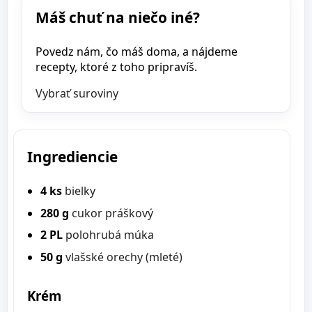
Máš chuť na niečo iné?
Povedz nám, čo máš doma, a nájdeme
recepty, ktoré z toho pripravíš.
Vybrať suroviny
Ingrediencie
4 ks
bielky
280 g
cukor práškový
2 PL
polohrubá múka
50 g
vlašské orechy (mleté)
Krém