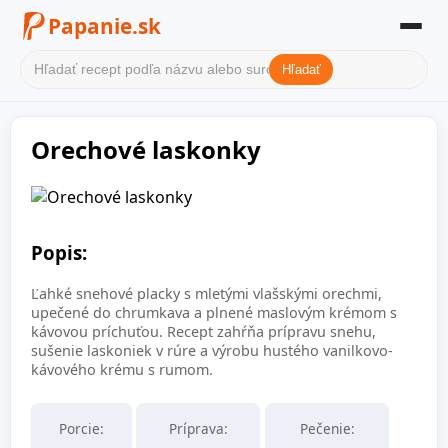
Papanie.sk
Hľadať
Domov
Orechové laskonky
Filter receptov
Kategórie
O nás
Popis:
Kontakt
Ľahké snehové placky s mletými vlašskými orechmi,
upečené do chrumkava a plnené maslovým krémom s
kávovou príchuťou. Recept zahŕňa prípravu snehu,
sušenie laskoniek v rúre a výrobu hustého vanilkovo-
kávového krému s rumom.
Porcie:
Príprava:
Pečenie: