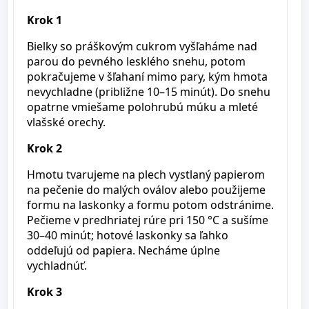
Krok 1
Bielky so práškovým cukrom vyšľaháme nad
parou do pevného lesklého snehu, potom
pokračujeme v šľahaní mimo pary, kým hmota
nevychladne (približne 10–15 minút). Do snehu
opatrne vmiešame polohrubú múku a mleté
vlašské orechy.
Krok 2
Hmotu tvarujeme na plech vystlaný papierom
na pečenie do malých oválov alebo použijeme
formu na laskonky a formu potom odstránime.
Pečieme v predhriatej rúre pri 150 °C a sušíme
30–40 minút; hotové laskonky sa ľahko
oddeľujú od papiera. Necháme úplne
vychladnúť.
Krok 3