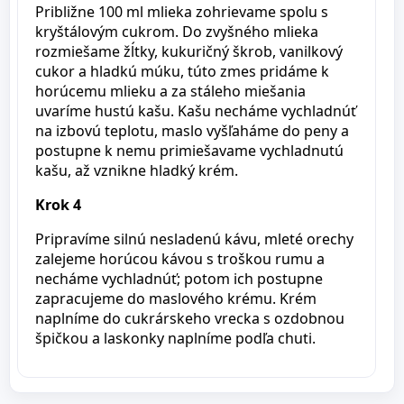
Približne 100 ml mlieka zohrievame spolu s
kryštálovým cukrom. Do zvyšného mlieka
rozmiešame žĺtky, kukuričný škrob, vanilkový
cukor a hladkú múku, túto zmes pridáme k
horúcemu mlieku a za stáleho miešania
uvaríme hustú kašu. Kašu necháme vychladnúť
na izbovú teplotu, maslo vyšľaháme do peny a
postupne k nemu primiešavame vychladnutú
kašu, až vznikne hladký krém.
Krok 4
Pripravíme silnú nesladenú kávu, mleté orechy
zalejeme horúcou kávou s troškou rumu a
necháme vychladnúť; potom ich postupne
zapracujeme do maslového krému. Krém
naplníme do cukrárskeho vrecka s ozdobnou
špičkou a laskonky naplníme podľa chuti.