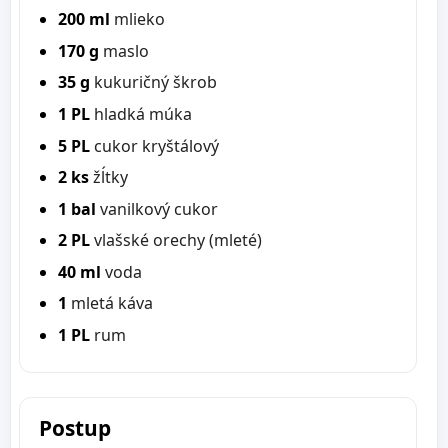
200 ml
mlieko
170 g
maslo
35 g
kukuričný škrob
1 PL
hladká múka
5 PL
cukor kryštálový
2 ks
žĺtky
1 bal
vanilkový cukor
2 PL
vlašské orechy (mleté)
40 ml
voda
1
mletá káva
1 PL
rum
Postup