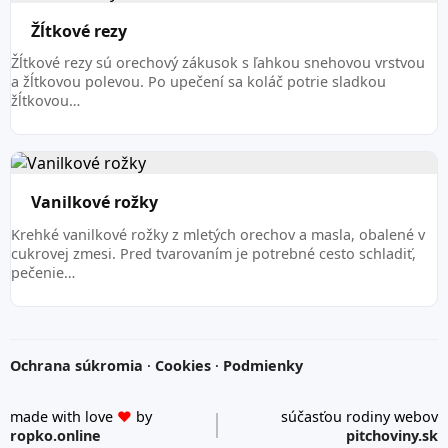
Žĺtkové rezy
Žĺtkové rezy sú orechový zákusok s ľahkou snehovou vrstvou
a žĺtkovou polevou. Po upečení sa koláč potrie sladkou
žĺtkovou…
Vanilkové rožky
Krehké vanilkové rožky z mletých orechov a masla, obalené v
cukrovej zmesi. Pred tvarovaním je potrebné cesto schladiť,
pečenie…
Ochrana súkromia
·
Cookies
·
Podmienky
made with love
♥
by
súčasťou rodiny webov
ropko.online
pitchoviny.sk