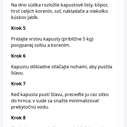
Na dno súdka rozložte kapustové listy, kôpor,
hrsť celých korenín, soľ, nakladače a niekoľko
kúskov jabĺk.
Krok 5
Pridajte vrstvu kapusty (približne 5 kg)
posypanej soľou a korením.
Krok 6
Kapustu dôkladne stláčajte nohami, aby pustila
šťavu.
Krok 7
Keď kapusta pustí šťavu, preceďte ju cez sitko
do hrnca; v sude sa snažte minimalizovať
prebytočnú vodu.
Krok 8