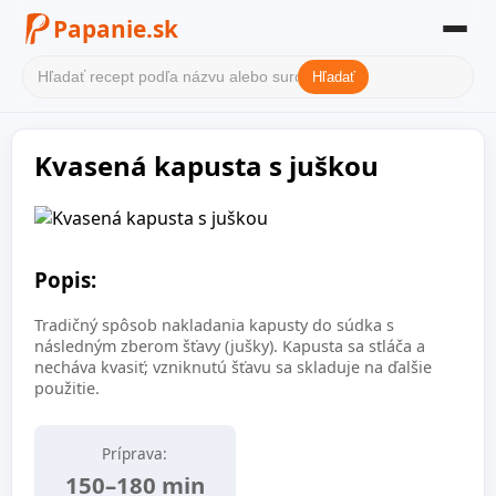
Papanie.sk
Hľadať
Domov
Kvasená kapusta s juškou
Filter receptov
Kategórie
O nás
Popis:
Kontakt
Tradičný spôsob nakladania kapusty do súdka s
následným zberom šťavy (jušky). Kapusta sa stláča a
necháva kvasiť; vzniknutú šťavu sa skladuje na ďalšie
použitie.
Príprava:
150–180 min