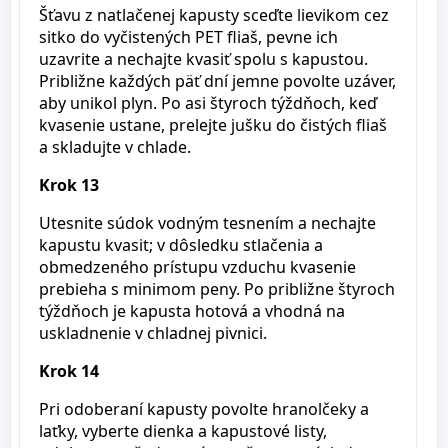
Šťavu z natlačenej kapusty sceďte lievikom cez
sitko do vyčistených PET fliaš, pevne ich
uzavrite a nechajte kvasiť spolu s kapustou.
Približne každých päť dní jemne povolte uzáver,
aby unikol plyn. Po asi štyroch týždňoch, keď
kvasenie ustane, prelejte jušku do čistých fliaš
a skladujte v chlade.
Krok 13
Utesnite súdok vodným tesnením a nechajte
kapustu kvasit; v dôsledku stlačenia a
obmedzeného prístupu vzduchu kvasenie
prebieha s minimom peny. Po približne štyroch
týždňoch je kapusta hotová a vhodná na
uskladnenie v chladnej pivnici.
Krok 14
Pri odoberaní kapusty povolte hranolčeky a
laťky, vyberte dienka a kapustové listy,