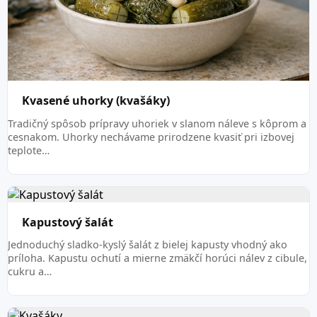
Kvasené uhorky (kvašáky)
Tradičný spôsob prípravy uhoriek v slanom náleve s kôprom a
cesnakom. Uhorky nechávame prirodzene kvasiť pri izbovej
teplote…
Kapustový šalát
Jednoduchý sladko-kyslý šalát z bielej kapusty vhodný ako
príloha. Kapustu ochutí a mierne zmäkčí horúci nálev z cibule,
cukru a…