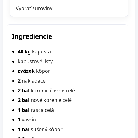
Vybrať suroviny
Ingrediencie
40 kg
kapusta
kapustové listy
zväzok
kôpor
2
nakladače
2 bal
korenie čierne celé
2 bal
nové korenie celé
1 bal
rasca celá
1
vavrín
1 bal
sušený kôpor