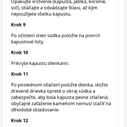
Opakujte vrstvenie (kapusta, jablká, korenie,
soľ), stláčajte a odvádzajte šťavu, až kým
nepoužijete všetku kapustu.
Krok 9
Po očistení stien súdka položte na povrch
kapustové listy.
Krok 10
Prikryte kapustu dienkami.
Krok 11
Po poslednom stlačení položte dienka, vložte
drevené drievka opreté o okraj súdka a
zabezpečte, aby bola kapusta pevne stlačená;
obyčajné zaťaženie kameňom nemusí stačiť na
dlhodobé skladovanie.
Krok 12