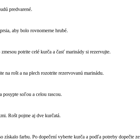
budú predvarené.
z prsia, aby bolo rovnomerne hrubé.
o zmesou potrite celé kurča a časť marinády si rezervujte.
te na rošt a na plech rozotrite rezervovanú marinádu.
 a posypte soľou a celou rascou.
mi. Rošt pojme aj dve kurčatá.
äso získalo farbu. Po dopečení vyberte kurča a podľa potreby dopečte 