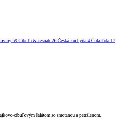
toviny
59
Cibuľa & cesnak
26
Česká kuchyňa
4
Čokoláda
17
dajkovo-cibuľovým šalátom so smotanou a petržlenom.