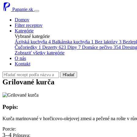
Papanie.sk
Domov
Filter receptov
Kategórie
Vybrané kategórie
Ázijská kuchyňa
4
Balkánska kuchyňa
1
Bez laktózy
3
Bezlep
Čučoriedky
1
Dezerty
623
Dipy
7
Domáce pečivo
354
Dresin
Zobraziť všetky kategórie
O nás
Kontakt
Hľadať
Grilované kurča
Popis:
Kurča marinované v horčicovo-olejovej zmesi a pečené na rošte v r
Porcie:
3–4
Príprava: