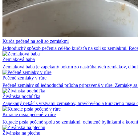
Kurča pečené na soli so zemiakmi
Jednoduchý spôsob pečenia celého kurčaťa na soli so zemiakmi. Rec
Zemiaková baba
Zemiaková baba je zapekaný pokrm zo nastrúhaných zemiakov, cibule
Pečené zemiaky v rúre
Pečené zemiaky sú jednoduchá príloha pripravená v rúre. Zemiaky s
Živánska pochúťka
Zapekaný pekáč s vrstvami zemiakov, bravčového a kuracieho mäsa 
Kuracie prsia pečené v rúre
Kuracie prsia pečené spolu so zemiakmi, ochutené bylinkami a korení
Živánska na plechu