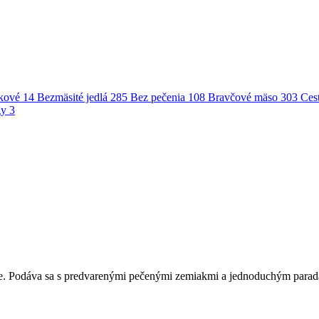
kové
14
Bezmäsité jedlá
285
Bez pečenia
108
Bravčové mäso
303
Ces
gy
3
úre. Podáva sa s predvarenými pečenými zemiakmi a jednoduchým para