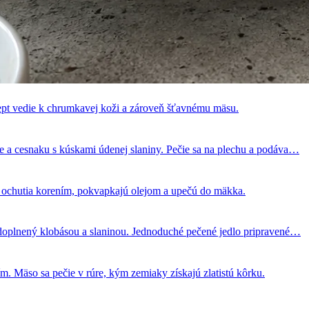
ept vedie k chrumkavej koži a zároveň šťavnému mäsu.
 a cesnaku s kúskami údenej slaniny. Pečie sa na plechu a podáva…
a ochutia korením, pokvapkajú olejom a upečú do mäkka.
doplnený klobásou a slaninou. Jednoduché pečené jedlo pripravené…
m. Mäso sa pečie v rúre, kým zemiaky získajú zlatistú kôrku.