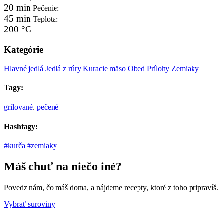
20 min
Pečenie:
45 min
Teplota:
200 °C
Kategórie
Hlavné jedlá
Jedlá z rúry
Kuracie mäso
Obed
Prílohy
Zemiaky
Tagy:
grilované
,
pečené
Hashtagy:
#kurča
#zemiaky
Máš chuť na niečo iné?
Povedz nám, čo máš doma, a nájdeme recepty, ktoré z toho pripravíš.
Vybrať suroviny