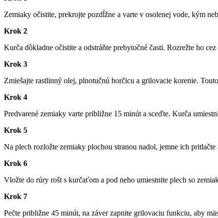
Zemiaky očistite, prekrojte pozdĺžne a varte v osolenej vode, kým ne
Krok 2
Kurča dôkladne očistite a odstráňte prebytočné časti. Rozrežte ho ce
Krok 3
Zmiešajte rastlinný olej, plnotučnú horčicu a grilovacie korenie. Tout
Krok 4
Predvarené zemiaky varte približne 15 minút a sceďte. Kurča umiestni
Krok 5
Na plech rozložte zemiaky plochou stranou nadol, jemne ich pritlačte
Krok 6
Vložte do rúry rošt s kurčaťom a pod neho umiestnite plech so zemiak
Krok 7
Pečte približne 45 minút, na záver zapnite grilovaciu funkciu, aby m