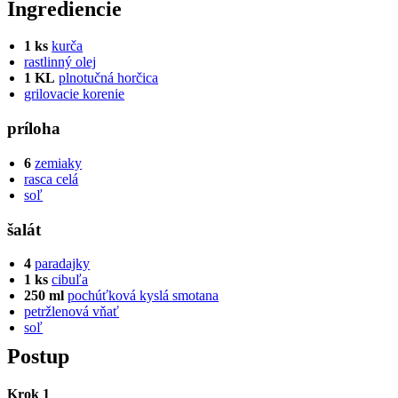
Ingrediencie
1 ks
kurča
rastlinný olej
1 KL
plnotučná horčica
grilovacie korenie
príloha
6
zemiaky
rasca celá
soľ
šalát
4
paradajky
1 ks
cibuľa
250 ml
pochúťková kyslá smotana
petržlenová vňať
soľ
Postup
Krok 1