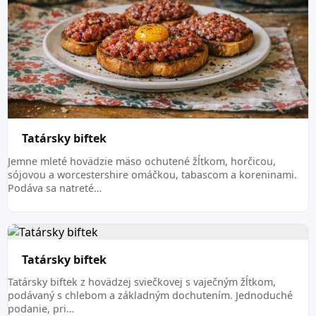
Tatársky biftek
Jemne mleté hovädzie mäso ochutené žĺtkom, horčicou,
sójovou a worcestershire omáčkou, tabascom a koreninami.
Podáva sa natreté…
Tatársky biftek
Tatársky biftek z hovädzej sviečkovej s vaječným žĺtkom,
podávaný s chlebom a základným dochutením. Jednoduché
podanie, pri…