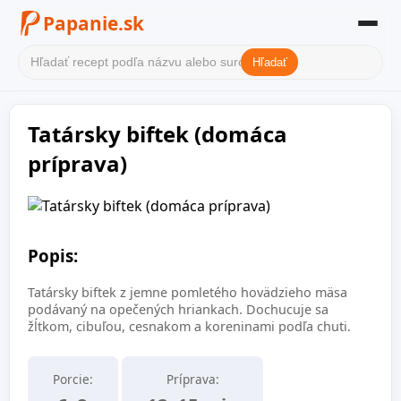
Papanie.sk
Hľadať
Domov
Tatársky biftek (domáca
Filter receptov
príprava)
Kategórie
O nás
Popis:
Kontakt
Tatársky biftek z jemne pomletého hovädzieho mäsa
podávaný na opečených hriankach. Dochucuje sa
žĺtkom, cibuľou, cesnakom a koreninami podľa chuti.
Porcie:
Príprava: