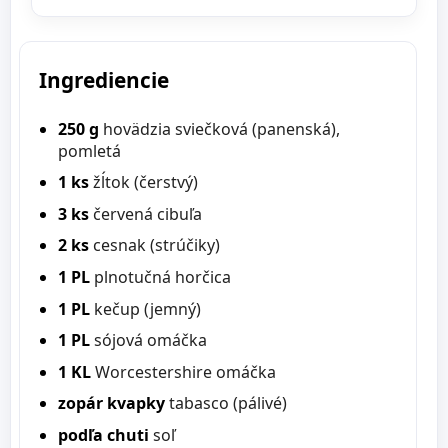
Ingrediencie
250 g
hovädzia sviečková (panenská),
pomletá
1 ks
žĺtok (čerstvý)
3 ks
červená cibuľa
2 ks
cesnak (strúčiky)
1 PL
plnotučná horčica
1 PL
kečup (jemný)
1 PL
sójová omáčka
1 KL
Worcestershire omáčka
zopár kvapky
tabasco (pálivé)
podľa chuti
soľ