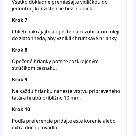
Všetko dôkladne premiešajte vidličkou do
jednotnej konzistencie bez hrudiek.
Krok 7
Chlieb nakrájajte a opečte na rozohriatom oleji
do zlatohneda, aby vznikli chrumkavé hrianky.
Krok 8
Opečené hrianky potrite rozkrojeným
strúčikom cesnaku.
Krok 9
Na každú hrianku naneste vrstvu pripraveného
tatára hrubú približne 10 mm.
Krok 10
Podľa preferencie pridajte ešte korenie alebo
extra dochucovadlá.