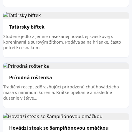
Tatársky biftek
Studené jedlo z jemne nasekanej hovädzej sviečkovej s
koreninami a surovým žĺtkom. Podáva sa na hrianke, často
potreté cesnakom.
Prírodná roštenka
Tradičný recept zdôrazňujúci prirodzenú chuť hovädzieho
mäsa s minimom korenia. Krátke opekanie a následné
dusenie v šťave…
Hovädzí steak so šampiňónovou omáčkou