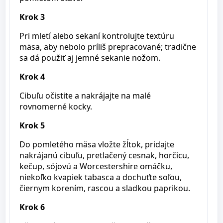
Krok 3
Pri mletí alebo sekaní kontrolujte textúru
mäsa, aby nebolo príliš prepracované; tradične
sa dá použiť aj jemné sekanie nožom.
Krok 4
Cibuľu očistite a nakrájajte na malé
rovnomerné kocky.
Krok 5
Do pomletého mäsa vložte žĺtok, pridajte
nakrájanú cibuľu, pretlačený cesnak, horčicu,
kečup, sójovú a Worcestershire omáčku,
niekoľko kvapiek tabasca a dochuťte soľou,
čiernym korením, rascou a sladkou paprikou.
Krok 6