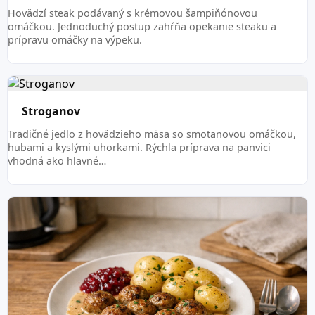
Hovädzí steak podávaný s krémovou šampiňónovou
omáčkou. Jednoduchý postup zahŕňa opekanie steaku a
prípravu omáčky na výpeku.
Stroganov
Tradičné jedlo z hovädzieho mäsa so smotanovou omáčkou,
hubami a kyslými uhorkami. Rýchla príprava na panvici
vhodná ako hlavné…