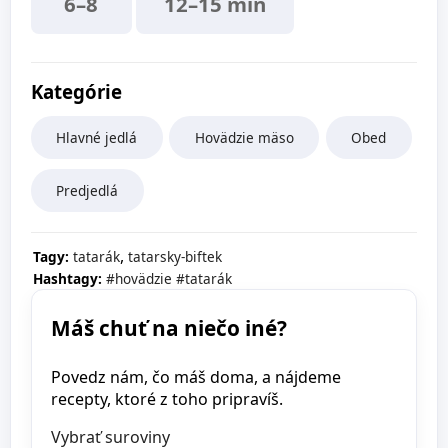
6–8
12–15 min
Kategórie
Hlavné jedlá
Hovädzie mäso
Obed
Predjedlá
,
Tagy:
tatarák
tatarsky-biftek
Hashtagy:
#hovädzie
#tatarák
Máš chuť na niečo iné?
Povedz nám, čo máš doma, a nájdeme
recepty, ktoré z toho pripravíš.
Vybrať suroviny