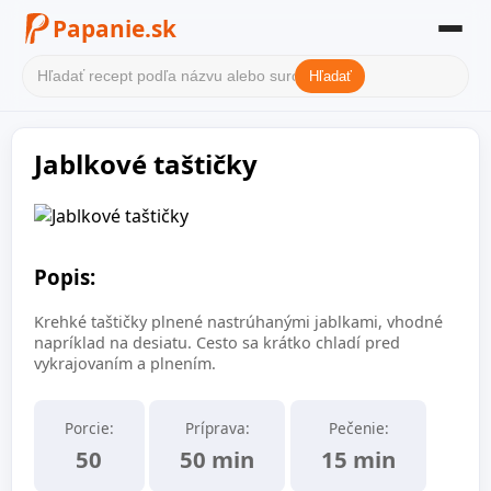
Papanie.sk
Hľadať
Domov
Jablkové taštičky
Filter receptov
Kategórie
O nás
Popis:
Kontakt
Krehké taštičky plnené nastrúhanými jablkami, vhodné
napríklad na desiatu. Cesto sa krátko chladí pred
vykrajovaním a plnením.
Porcie:
Príprava:
Pečenie:
50
50 min
15 min