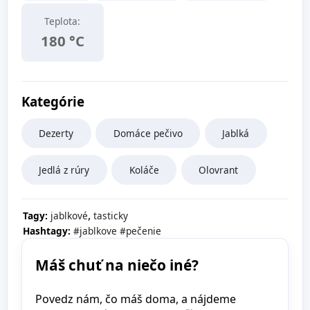
Teplota:
180 °C
Kategórie
Dezerty
Domáce pečivo
Jablká
Jedlá z rúry
Koláče
Olovrant
,
Tagy:
jablkové
tasticky
Hashtagy:
#jablkove
#pečenie
Máš chuť na niečo iné?
Povedz nám, čo máš doma, a nájdeme