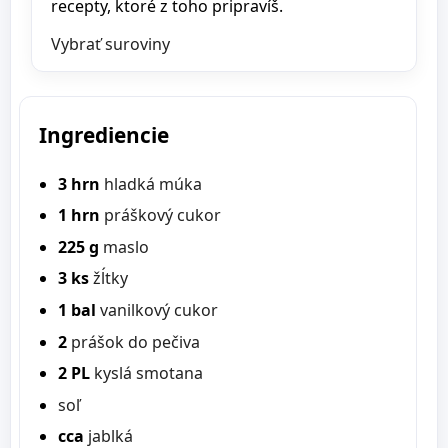
recepty, ktoré z toho pripravíš.
Vybrať suroviny
Ingrediencie
3 hrn
hladká múka
1 hrn
práškový cukor
225 g
maslo
3 ks
žĺtky
1 bal
vanilkový cukor
2
prášok do pečiva
2 PL
kyslá smotana
soľ
cca
jablká