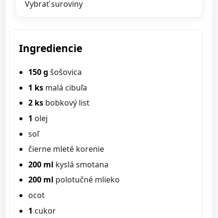
Vybrať suroviny
Ingrediencie
150 g
šošovica
1 ks
malá cibuľa
2 ks
bobkový list
1
olej
soľ
čierne mleté korenie
200 ml
kyslá smotana
200 ml
polotučné mlieko
ocot
1
cukor