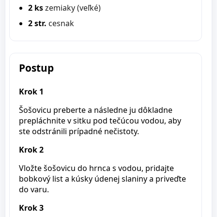
2 ks
zemiaky (veľké)
2 str.
cesnak
Postup
Krok 1
Šošovicu preberte a následne ju dôkladne
prepláchnite v sitku pod tečúcou vodou, aby
ste odstránili prípadné nečistoty.
Krok 2
Vložte šošovicu do hrnca s vodou, pridajte
bobkový list a kúsky údenej slaniny a priveďte
do varu.
Krok 3