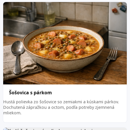
Šošovica s párkom
Hustá polievka zo šošovice so zemiakmi a kúskami párkov.
Dochutená zápražkou a octom, podľa potreby zjemnená
mliekom.