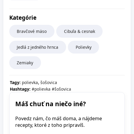
Kategórie
Bravčové mäso
Cibuľa & cesnak
Jedlá z jedného hrnca
Polievky
Zemiaky
,
Tagy:
polievka
šošovica
Hashtagy:
#polievka
#šošovica
Máš chuť na niečo iné?
Povedz nám, čo máš doma, a nájdeme
recepty, ktoré z toho pripravíš.