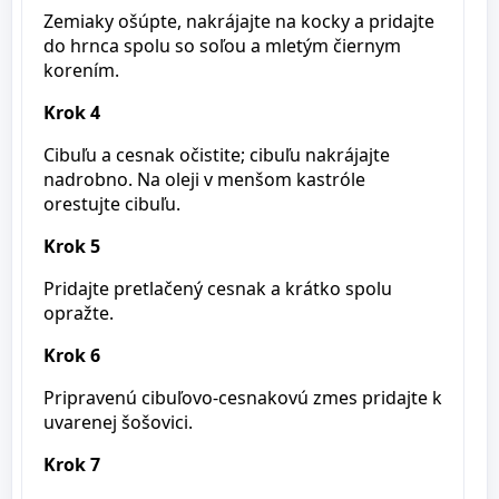
Zemiaky ošúpte, nakrájajte na kocky a pridajte
do hrnca spolu so soľou a mletým čiernym
korením.
Krok 4
Cibuľu a cesnak očistite; cibuľu nakrájajte
nadrobno. Na oleji v menšom kastróle
orestujte cibuľu.
Krok 5
Pridajte pretlačený cesnak a krátko spolu
opražte.
Krok 6
Pripravenú cibuľovo-cesnakovú zmes pridajte k
uvarenej šošovici.
Krok 7