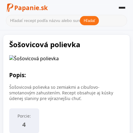
Papanie.sk
Hľadať
Domov
Šošovicová polievka
Filter receptov
Kategórie
O nás
Popis:
Kontakt
Šošovicová polievka so zemiakmi a cibuľovo-
smotanovým zahustením. Recept obsahuje aj kúsky
údenej slaniny pre výraznejšiu chuť.
Porcie:
4