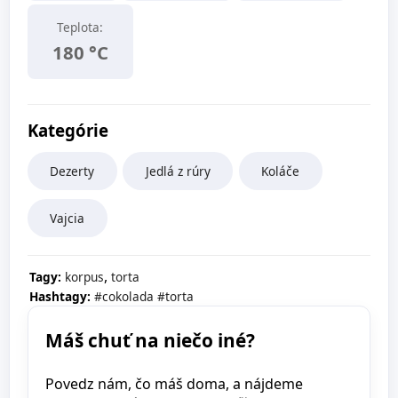
Teplota:
180 °C
Kategórie
Dezerty
Jedlá z rúry
Koláče
Vajcia
,
Tagy:
korpus
torta
Hashtagy:
#cokolada
#torta
Máš chuť na niečo iné?
Povedz nám, čo máš doma, a nájdeme