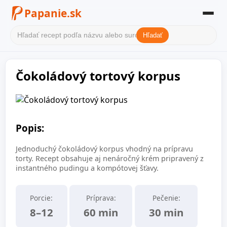
Papanie.sk
Hľadať
Domov
Čokoládový tortový korpus
Filter receptov
Kategórie
O nás
Popis:
Kontakt
Jednoduchý čokoládový korpus vhodný na prípravu
torty. Recept obsahuje aj nenáročný krém pripravený z
instantného pudingu a kompótovej šťavy.
Porcie:
Príprava:
Pečenie:
8–12
60 min
30 min