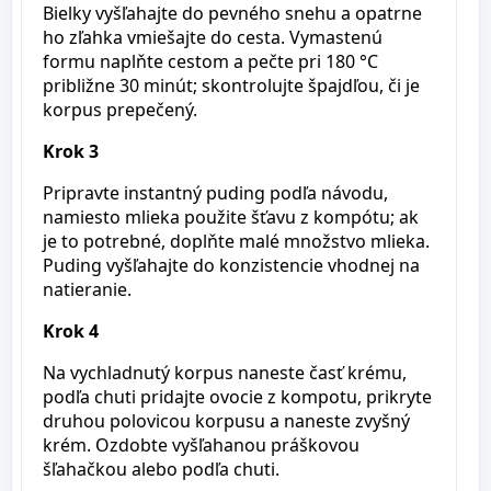
Bielky vyšľahajte do pevného snehu a opatrne
ho zľahka vmiešajte do cesta. Vymastenú
formu naplňte cestom a pečte pri 180 °C
približne 30 minút; skontrolujte špajdľou, či je
korpus prepečený.
Krok 3
Pripravte instantný puding podľa návodu,
namiesto mlieka použite šťavu z kompótu; ak
je to potrebné, doplňte malé množstvo mlieka.
Puding vyšľahajte do konzistencie vhodnej na
natieranie.
Krok 4
Na vychladnutý korpus naneste časť krému,
podľa chuti pridajte ovocie z kompotu, prikryte
druhou polovicou korpusu a naneste zvyšný
krém. Ozdobte vyšľahanou práškovou
šľahačkou alebo podľa chuti.