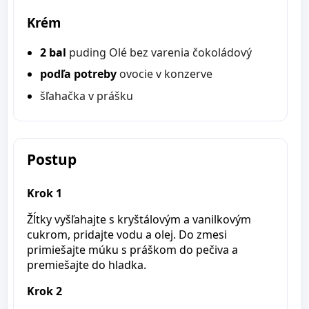
Krém
2 bal
puding Olé bez varenia čokoládový
podľa potreby
ovocie v konzerve
šľahačka v prášku
Postup
Krok 1
Žĺtky vyšľahajte s kryštálovým a vanilkovým
cukrom, pridajte vodu a olej. Do zmesi
primiešajte múku s práškom do pečiva a
premiešajte do hladka.
Krok 2