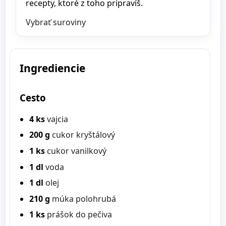
recepty, ktoré z toho pripravíš.
Vybrať suroviny
Ingrediencie
Cesto
4 ks
vajcia
200 g
cukor kryštálový
1 ks
cukor vanilkový
1 dl
voda
1 dl
olej
210 g
múka polohrubá
1 ks
prášok do pečiva