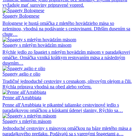
vyžaduje mať suroviny pripravené vopred.
Špagety Bolognese
Bolognese je hustá omáčka z mletého hovädzieho mäsa so
zeleninou, vhodná na podávanie s cestovinami. Dlhším dusením sa
chute…
Špagety s mletým hovädzím mäsom
Rýchle jedlo zo špagiet s mletým hovädzím mäsom v paradajkovej
omáčke. Omáčka vzniká krátkym restovaním mäsa a následným
dusením…
Špagety aglio e olio
Tradičné jednoduché cestoviny s cesnakom, olivovým olejom a čili.
Rýchla príprava vhodná na obed alebo večeru.
Penne all'Arrabbiata
Penne all'Arrabbiata je pikantné talianske cestovinové jedlo s
paradajkovou omáčkou a kúskami údenej slaniny. Rýchlo sa…
Špagety s mletým mäsom
Jednoduché cestoviny s mäsovou omáčkou na báze mletého mäsa a
paradajkového pretlaku. Podávajú sa s varenými špagetami a…