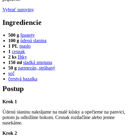
Vybrať suroviny
Ingrediencie
500 g
špagety
100 g
údená slanina
1 PL
maslo
1
cesnak
2 ks
žĺtky
150 ml
sladká smotana
50 g
parmezán, strúhaný
soľ
čerstvá bazalka
Postup
Krok 1
Údenú slaninu nakrájame na malé kúsky a opečieme na panvici,
potom ju odložíme bokom. Cesnak roztlačíme alebo jemne
nasekáme.
Krok 2