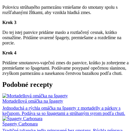
Polovicu strúhaného parmezánu vmiešame do smotany spolu s
rozšľahanými žĺtkami, aby vznikla hladká zmes.
Krok 3
Do tej istej panvice pridáme maslo a roztlačený cesnak, krátko
osmažíme. Pridáme uvarené špagety, premiešame a rozdelíme na
porcie.
Krok 4
Pridáme smotanovo-vaječnú zmes do panvice, krátko ju zohrejeme a
premiešame so špagetami. Podávame posypané opečenou slaninou,
zvyškom parmezánu a nasekanou čerstvou bazalkou podľa chuti.
Podobné recepty
Mortadellová omáčka na špagety
Jednoduchá a rýchla omáčka na špagety z mortadelly a párkov s
kečupom. Podáva sa so špagetami a strúhaným syrom podľa chuti.
Špagety Carbonara
Tradičné talianske jedlo pripravené bez smotany. Rýchla príprava