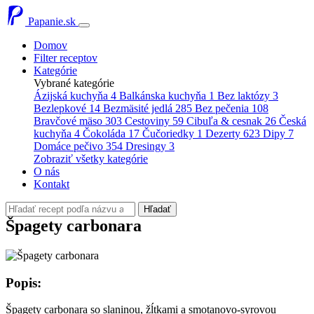
Papanie.sk
Domov
Filter receptov
Kategórie
Vybrané kategórie
Ázijská kuchyňa
4
Balkánska kuchyňa
1
Bez laktózy
3
Bezlepkové
14
Bezmäsité jedlá
285
Bez pečenia
108
Bravčové mäso
303
Cestoviny
59
Cibuľa & cesnak
26
Česká
kuchyňa
4
Čokoláda
17
Čučoriedky
1
Dezerty
623
Dipy
7
Domáce pečivo
354
Dresingy
3
Zobraziť všetky kategórie
O nás
Kontakt
Hľadať
Špagety carbonara
Popis:
Špagety carbonara so slaninou, žĺtkami a smotanovo-syrovou