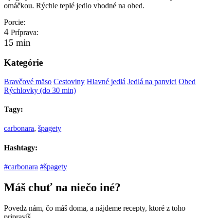
omáčkou. Rýchle teplé jedlo vhodné na obed.
Porcie:
4
Príprava:
15 min
Kategórie
Bravčové mäso
Cestoviny
Hlavné jedlá
Jedlá na panvici
Obed
Rýchlovky (do 30 min)
Tagy:
carbonara
,
špagety
Hashtagy:
#carbonara
#špagety
Máš chuť na niečo iné?
Povedz nám, čo máš doma, a nájdeme recepty, ktoré z toho
pripravíš.