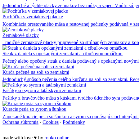
Jednoduché a rýchle placky zemiakov bez múky a vajec. Vnútri sú j
Pochúťka v zemiakovej placke
Kombinácia orestovaného mäsa a restovanej pečienky podávaná v zemi
Zemiakové placky
Tradičné zemiakové placky pripravené zo strúhaných zemiakov a kore
Steak z daniela s opekanými zemiakmi a cibuľovou omáčkou
Pečený alebo opečený steak z daniela podávaný s opekanými nový
Kurča pečené na soli so zemiakmi
Jednoduchý spôsob pečenia celého kurčaťa na soli so zemiakmi. Rec
Fašírky so syrom a tatárskymi zemiakmi
Fašírky z bravčového mäsa s kúskami tvrdého údeného syra podávan
Kuracie prsia so syrom a šunkou
Zapekané kuracie prsia so šunkou a syrom sa podávajú s ochutenými
Ochrana súkromia
·
Cookies
·
Podmienky
made with love
♥
by
ropko.online