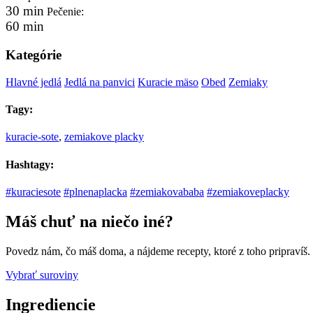
30 min
Pečenie:
60 min
Kategórie
Hlavné jedlá
Jedlá na panvici
Kuracie mäso
Obed
Zemiaky
Tagy:
kuracie-sote
,
zemiakove placky
Hashtagy:
#kuraciesote
#plnenaplacka
#zemiakovababa
#zemiakoveplacky
Máš chuť na niečo iné?
Povedz nám, čo máš doma, a nájdeme recepty, ktoré z toho pripravíš.
Vybrať suroviny
Ingrediencie