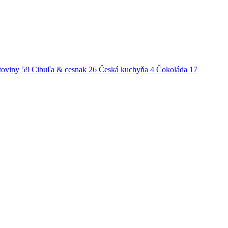
toviny
59
Cibuľa & cesnak
26
Česká kuchyňa
4
Čokoláda
17