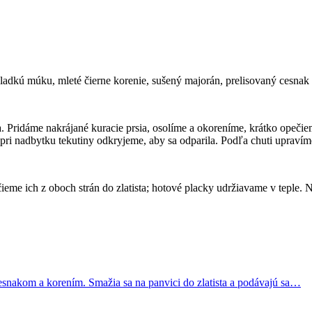
adkú múku, mleté čierne korenie, sušený majorán, prelisovaný cesnak
a. Pridáme nakrájané kuracie prsia, osolíme a okoreníme, krátko opeč
ri nadbytku tekutiny odkryjeme, aby sa odparila. Podľa chuti upravím
čieme ich z oboch strán do zlatista; hotové placky udržiavame v teple
snakom a korením. Smažia sa na panvici do zlatista a podávajú sa…