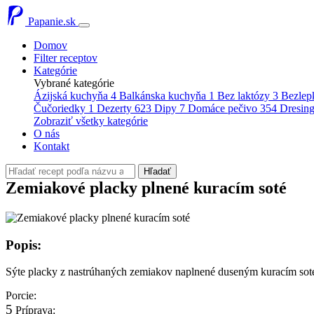
Papanie.sk
Domov
Filter receptov
Kategórie
Vybrané kategórie
Ázijská kuchyňa
4
Balkánska kuchyňa
1
Bez laktózy
3
Bezlep
Čučoriedky
1
Dezerty
623
Dipy
7
Domáce pečivo
354
Dresin
Zobraziť všetky kategórie
O nás
Kontakt
Hľadať
Zemiakové placky plnené kuracím soté
Popis:
Sýte placky z nastrúhaných zemiakov naplnené duseným kuracím soté.
Porcie:
5
Príprava: