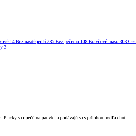
kové
14
Bezmäsité jedlá
285
Bez pečenia
108
Bravčové mäso
303
Ces
gy
3
 Placky sa opečú na panvici a podávajú sa s prílohou podľa chuti.