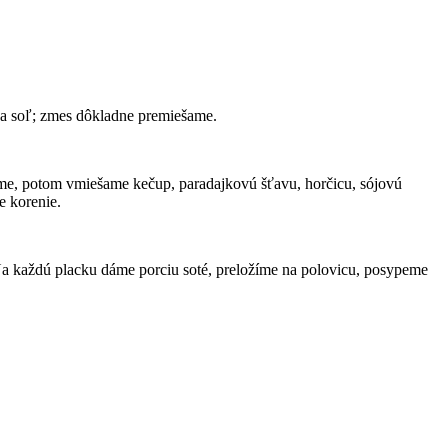
 a soľ; zmes dôkladne premiešame.
ieme, potom vmiešame kečup, paradajkovú šťavu, horčicu, sójovú
e korenie.
. Na každú placku dáme porciu soté, preložíme na polovicu, posypeme