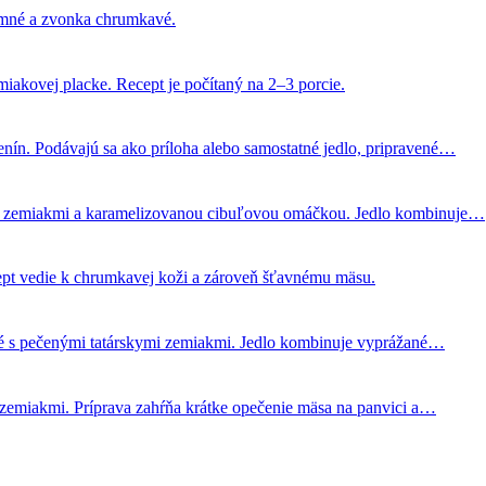
emné a zvonka chrumkavé.
akovej placke. Recept je počítaný na 2–3 porcie.
nín. Podávajú sa ako príloha alebo samostatné jedlo, pripravené…
mi zemiakmi a karamelizovanou cibuľovou omáčkou. Jedlo kombinuje…
ept vedie k chrumkavej koži a zároveň šťavnému mäsu.
é s pečenými tatárskymi zemiakmi. Jedlo kombinuje vyprážané…
 zemiakmi. Príprava zahŕňa krátke opečenie mäsa na panvici a…