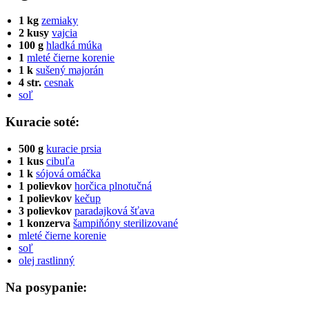
1 kg
zemiaky
2 kusy
vajcia
100 g
hladká múka
1
mleté čierne korenie
1 k
sušený majorán
4 str.
cesnak
soľ
Kuracie soté:
500 g
kuracie prsia
1 kus
cibuľa
1 k
sójová omáčka
1 polievkov
horčica plnotučná
1 polievkov
kečup
3 polievkov
paradajková šťava
1 konzerva
šampiňóny sterilizované
mleté čierne korenie
soľ
olej rastlinný
Na posypanie: