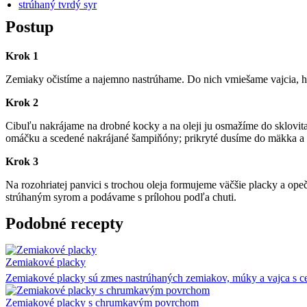
strúhaný tvrdý syr
Postup
Krok 1
Zemiaky očistíme a najemno nastrúhame. Do nich vmiešame vajcia, hl
Krok 2
Cibuľu nakrájame na drobné kocky a na oleji ju osmažíme do sklovit
omáčku a scedené nakrájané šampiňóny; prikryté dusíme do mäkka a p
Krok 3
Na rozohriatej panvici s trochou oleja formujeme väčšie placky a ope
strúhaným syrom a podávame s prílohou podľa chuti.
Podobné recepty
Zemiakové placky
Zemiakové placky sú zmes nastrúhaných zemiakov, múky a vajca s ce
Zemiakové placky s chrumkavým povrchom