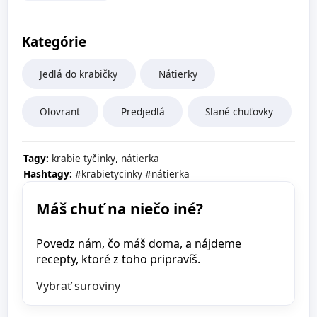
Kategórie
Jedlá do krabičky
Nátierky
Olovrant
Predjedlá
Slané chuťovky
,
Tagy:
krabie tyčinky
nátierka
Hashtagy:
#krabietycinky
#nátierka
Máš chuť na niečo iné?
Povedz nám, čo máš doma, a nájdeme
recepty, ktoré z toho pripravíš.
Vybrať suroviny