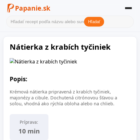
Papanie.sk
Hľadať
Domov
Nátierka z krabích tyčiniek
Filter receptov
Kategórie
O nás
Popis:
Kontakt
Krémová nátierka pripravená z krabích tyčiniek,
majonézy a cibule. Dochutená citrónovou šťavou a
soľou, vhodná ako rýchla obloha alebo na chlieb.
Príprava:
10 min