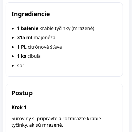
Ingrediencie
1 balenie
krabie tyčinky (mrazené)
315 ml
majonéza
1 PL
citrónová šťava
1 ks
cibuľa
soľ
Postup
Krok 1
Suroviny si pripravte a rozmrazte krabie
tyčinky, ak sú mrazené.