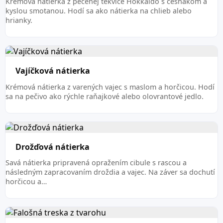
Krémová nátierka z pečenej tekvice Hokkaido s cesnakom a
kyslou smotanou. Hodí sa ako nátierka na chlieb alebo
hrianky.
Vajíčková nátierka
Krémová nátierka z varených vajec s maslom a horčicou. Hodí
sa na pečivo ako rýchle raňajkové alebo olovrantové jedlo.
Drožďová nátierka
Savá nátierka pripravená opražením cibule s rascou a
následným zapracovaním droždia a vajec. Na záver sa dochutí
horčicou a…