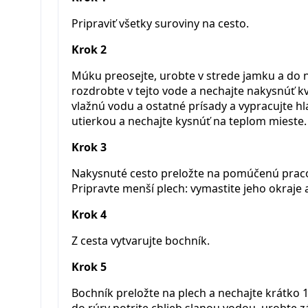
Pripraviť všetky suroviny na cesto.
Krok 2
Múku preosejte, urobte v strede jamku a do n
rozdrobte v tejto vode a nechajte nakysnúť k
vlažnú vodu a ostatné prísady a vypracujte h
utierkou a nechajte kysnúť na teplom mieste.
Krok 3
Nakysnuté cesto preložte na pomúčenú praco
Pripravte menší plech: vymastite jeho okraje 
Krok 4
Z cesta vytvarujte bochník.
Krok 5
Bochník preložte na plech a nechajte krátko
do rúry potrite chlieb slanou vodou, urobte zá