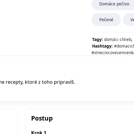
Domáce pečivo
Pečené
V
,
Tagy:
domáci chlieb
Hashtagy:
#domacich
#slnecnicovesemienk
recepty, ktoré z toho pripravíš.
Postup
Krok 1