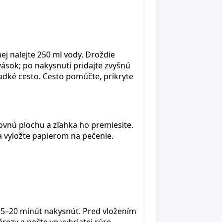
ej nalejte 250 ml vody. Droždie
vások; po nakysnutí pridajte zvyšnú
ladké cesto. Cesto pomúčte, prikryte
vnú plochu a zľahka ho premiesite.
a vyložte papierom na pečenie.
 15–20 minút nakysnúť. Pred vložením
rezy a pečte vo vyhriatej rúre