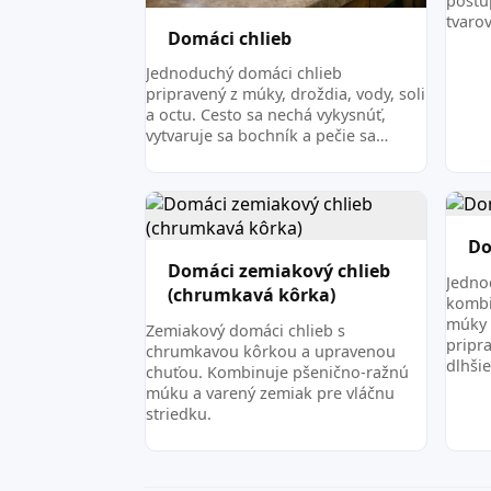
postu
tvaro
Domáci chlieb
Jednoduchý domáci chlieb
pripravený z múky, droždia, vody, soli
a octu. Cesto sa nechá vykysnúť,
vytvaruje sa bochník a pečie sa…
Do
Domáci zemiakový chlieb
Jedno
(chrumkavá kôrka)
kombi
múky 
Zemiakový domáci chlieb s
pripr
chrumkavou kôrkou a upravenou
dlhši
chuťou. Kombinuje pšenično-ražnú
múku a varený zemiak pre vláčnu
striedku.