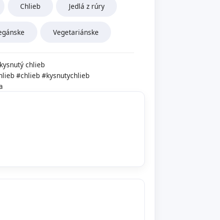
Chlieb
Jedlá z rúry
egánske
Vegetariánske
kysnutý chlieb
lieb
#chlieb
#kysnutychlieb
a