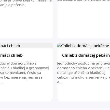
p na prípravu kvásku, miesenie,
vanie a pečenie.
máci chlieb
Chlieb z domácej pekár
duchý domáci chlieb s
Jednoduchý postup na prípravu
náciou hladkej a grahamovej
domáceho chleba v pekárni. Ce
so semienkami. Cesto sa
obsahuje pšeničnú hladkú aj
aví bez miesenia, nechá sa
celozrnnú múku a semienka pr
e…
a…