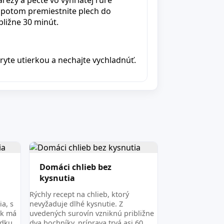
; potom premiestnite plech do
bližne 30 minút.
ryte utierkou a nechajte vychladnúť.
Domáci chlieb bez
kysnutia
Rýchly recept na chlieb, ktorý
a, s
nevyžaduje dlhé kysnutie. Z
ík má
uvedených surovín vzniknú približne
edku.
dva bochníky, príprava trvá asi 60…