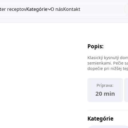
lter receptov
Kategórie
O nás
Kontakt
Popis:
Klasický kysnutý dom
semienkami. Pečie sa
dopečie pri nižšej te
Príprava:
20 min
Kategórie