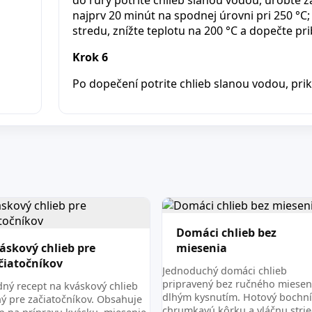
najprv 20 minút na spodnej úrovni pri 250 °C
stredu, znížte teplotu na 200 °C a dopečte pri
Krok 6
Po dopečení potrite chlieb slanou vodou, prik
Domáci chlieb bez
áskový chlieb pre
miesenia
čiatočníkov
Jednoduchý domáci chlieb
pripravený bez ručného mieseni
dný recept na kváskový chlieb
dlhým kysnutím. Hotový bochn
ý pre začiatočníkov. Obsahuje
chrumkavú kôrku a vláčnu stri