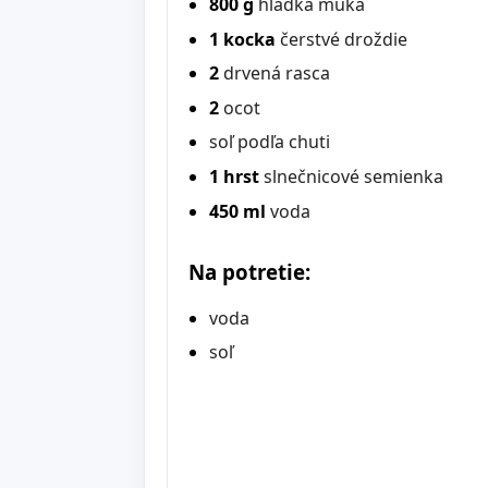
800 g
hladká múka
1 kocka
čerstvé droždie
2
drvená rasca
2
ocot
soľ podľa chuti
1 hrst
slnečnicové semienka
450 ml
voda
Na potretie:
voda
soľ