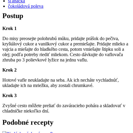
šľahačka
čokoládová poleva
Postup
Krok 1
Do misy preosejte polohrubú múku, pridajte prášok do pečiva,
kryštálový cukor a vanilkový cukor a premiešajte. Pridajte mlieko a
vajcia a miešajte do hladkého cesta, potom vmiešajte štipku soli a
olej; podľa potreby riediť mliekom. Cesto dávkujte do vaflovača
zhruba po 3 polievkové lyžice na jednu vaflu.
Krok 2
Hotové vafle neukladajte na seba. Ak ich necháte vychladnúť,
ukladajte ich na mriežku, aby zostali chrumkavé.
Krok 3
Zvyšné cesto môžete preliať do zaváracieho pohára a skladovať v
chladničke niekoľko dní.
Podobné recepty