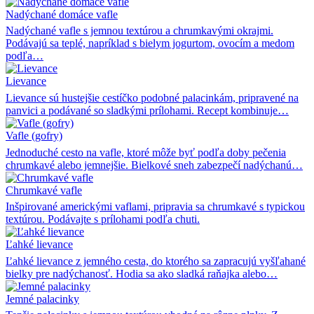
Nadýchané domáce vafle
Nadýchané vafle s jemnou textúrou a chrumkavými okrajmi.
Podávajú sa teplé, napríklad s bielym jogurtom, ovocím a medom
podľa…
Lievance
Lievance sú hustejšie cestíčko podobné palacinkám, pripravené na
panvici a podávané so sladkými prílohami. Recept kombinuje…
Vafle (gofry)
Jednoduché cesto na vafle, ktoré môže byť podľa doby pečenia
chrumkavé alebo jemnejšie. Bielkové sneh zabezpečí nadýchanú…
Chrumkavé vafle
Inšpirované americkými vaflami, pripravia sa chrumkavé s typickou
textúrou. Podávajte s prílohami podľa chuti.
Ľahké lievance
Ľahké lievance z jemného cesta, do ktorého sa zapracujú vyšľahané
bielky pre nadýchanosť. Hodia sa ako sladká raňajka alebo…
Jemné palacinky