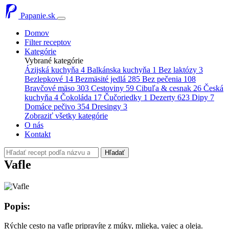
Papanie.sk
Domov
Filter receptov
Kategórie
Vybrané kategórie
Ázijská kuchyňa
4
Balkánska kuchyňa
1
Bez laktózy
3
Bezlepkové
14
Bezmäsité jedlá
285
Bez pečenia
108
Bravčové mäso
303
Cestoviny
59
Cibuľa & cesnak
26
Česká
kuchyňa
4
Čokoláda
17
Čučoriedky
1
Dezerty
623
Dipy
7
Domáce pečivo
354
Dresingy
3
Zobraziť všetky kategórie
O nás
Kontakt
Hľadať
Vafle
Popis:
Rýchle cesto na vafle pripravíte z múky, mlieka, vajec a oleja.