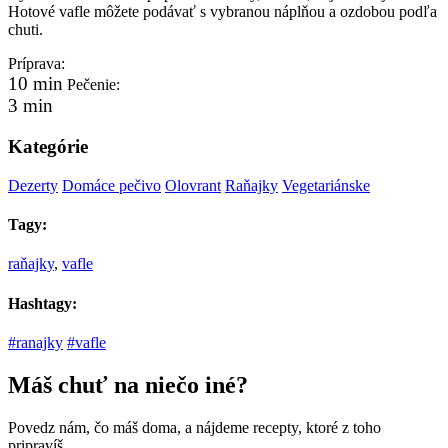
Hotové vafle môžete podávať s vybranou náplňou a ozdobou podľa
chuti.
Príprava:
10 min
Pečenie:
3 min
Kategórie
Dezerty
Domáce pečivo
Olovrant
Raňajky
Vegetariánske
Tagy:
raňajky
,
vafle
Hashtagy:
#ranajky
#vafle
Máš chuť na niečo iné?
Povedz nám, čo máš doma, a nájdeme recepty, ktoré z toho
pripravíš.