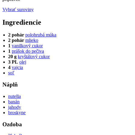
Vybrať suroviny
Ingrediencie
2 pohár
polohrubá múka
2 pohár
mlieko
1
vanilkový cukor
1
prášok do pečiva
20 g
kryštálový cukor
3 PL
olej
4
vajcia
soľ
Náplň
nutella
banán
jahody
broskyne
Ozdoba