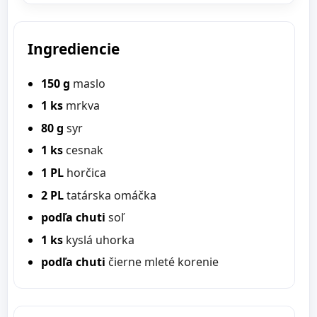
Ingrediencie
150 g
maslo
1 ks
mrkva
80 g
syr
1 ks
cesnak
1 PL
horčica
2 PL
tatárska omáčka
podľa chuti
soľ
1 ks
kyslá uhorka
podľa chuti
čierne mleté korenie