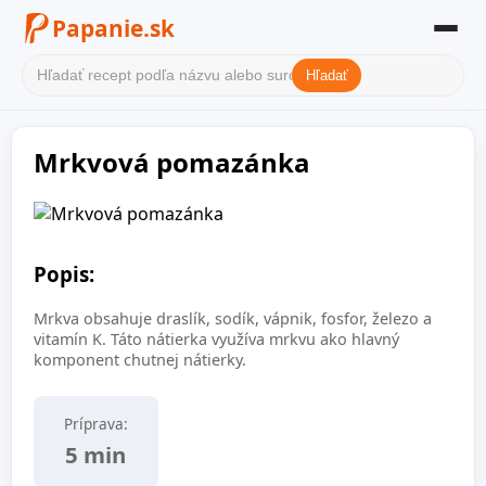
Papanie.sk
Hľadať
Domov
Mrkvová pomazánka
Filter receptov
Kategórie
O nás
Popis:
Kontakt
Mrkva obsahuje draslík, sodík, vápnik, fosfor, železo a
vitamín K. Táto nátierka využíva mrkvu ako hlavný
komponent chutnej nátierky.
Príprava:
5 min