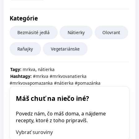
Kategórie
Bezmäsité jedlá
Nátierky
Olovrant
Raňajky
Vegetariánske
,
Tagy:
mrkva
nátierka
Hashtagy:
#mrkva
#mrkvovanatierka
#mrkvovapomazanka
#nátierka
#pomazánka
Máš chuť na niečo iné?
Povedz nám, čo máš doma, a nájdeme
recepty, ktoré z toho pripravíš.
Vybrať suroviny