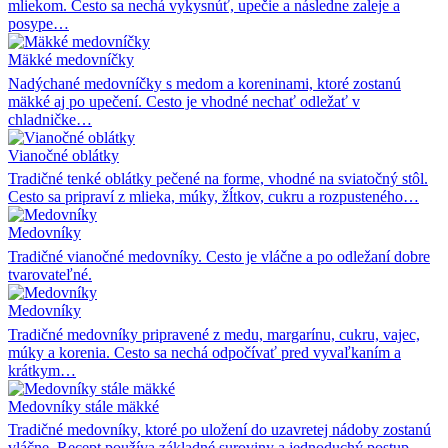
mliekom. Cesto sa nechá vykysnúť, upečie a následne zaleje a
posype…
Mäkké medovníčky
Nadýchané medovníčky s medom a koreninami, ktoré zostanú
mäkké aj po upečení. Cesto je vhodné nechať odležať v
chladničke…
Vianočné oblátky
Tradičné tenké oblátky pečené na forme, vhodné na sviatočný stôl.
Cesto sa pripraví z mlieka, múky, žĺtkov, cukru a rozpusteného…
Medovníky
Tradičné vianočné medovníky. Cesto je vláčne a po odležaní dobre
tvarovateľné.
Medovníky
Tradičné medovníky pripravené z medu, margarínu, cukru, vajec,
múky a korenia. Cesto sa nechá odpočívať pred vyvaľkaním a
krátkym…
Medovníky stále mäkké
Tradičné medovníky, ktoré po uložení do uzavretej nádoby zostanú
vláčne. Recept používa základné suroviny a jednoduchý postup