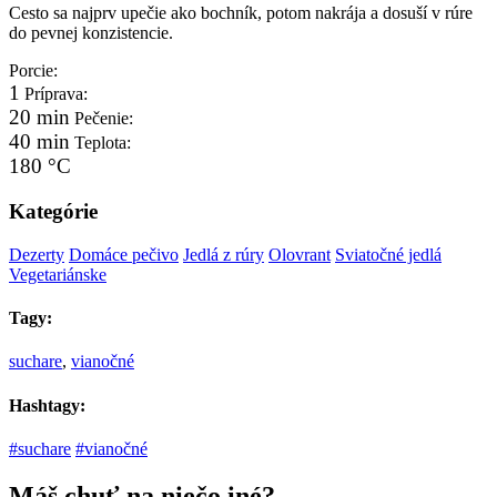
Cesto sa najprv upečie ako bochník, potom nakrája a dosuší v rúre
do pevnej konzistencie.
Porcie:
1
Príprava:
20 min
Pečenie:
40 min
Teplota:
180 °C
Kategórie
Dezerty
Domáce pečivo
Jedlá z rúry
Olovrant
Sviatočné jedlá
Vegetariánske
Tagy:
suchare
,
vianočné
Hashtagy:
#suchare
#vianočné
Máš chuť na niečo iné?