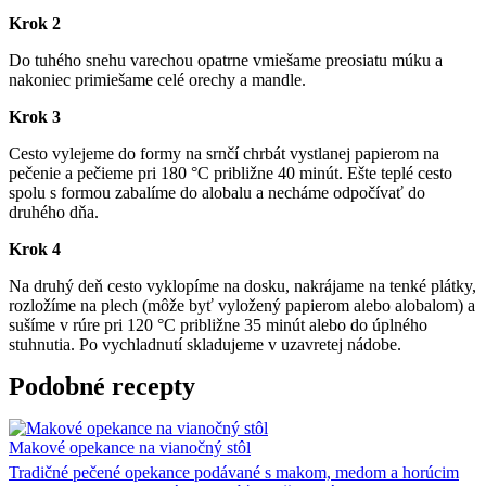
Krok 2
Do tuhého snehu varechou opatrne vmiešame preosiatu múku a
nakoniec primiešame celé orechy a mandle.
Krok 3
Cesto vylejeme do formy na srnčí chrbát vystlanej papierom na
pečenie a pečieme pri 180 °C približne 40 minút. Ešte teplé cesto
spolu s formou zabalíme do alobalu a necháme odpočívať do
druhého dňa.
Krok 4
Na druhý deň cesto vyklopíme na dosku, nakrájame na tenké plátky,
rozložíme na plech (môže byť vyložený papierom alebo alobalom) a
sušíme v rúre pri 120 °C približne 35 minút alebo do úplného
stuhnutia. Po vychladnutí skladujeme v uzavretej nádobe.
Podobné recepty
Makové opekance na vianočný stôl
Tradičné pečené opekance podávané s makom, medom a horúcim