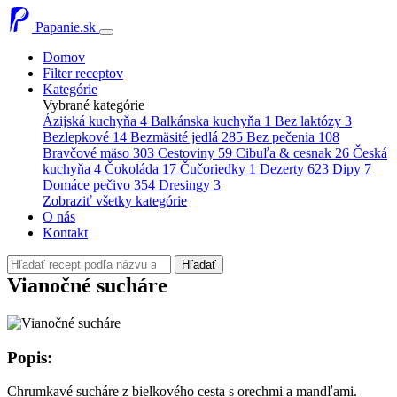
Papanie.sk
Domov
Filter receptov
Kategórie
Vybrané kategórie
Ázijská kuchyňa
4
Balkánska kuchyňa
1
Bez laktózy
3
Bezlepkové
14
Bezmäsité jedlá
285
Bez pečenia
108
Bravčové mäso
303
Cestoviny
59
Cibuľa & cesnak
26
Česká
kuchyňa
4
Čokoláda
17
Čučoriedky
1
Dezerty
623
Dipy
7
Domáce pečivo
354
Dresingy
3
Zobraziť všetky kategórie
O nás
Kontakt
Hľadať
Vianočné sucháre
Popis:
Chrumkavé sucháre z bielkového cesta s orechmi a mandľami.