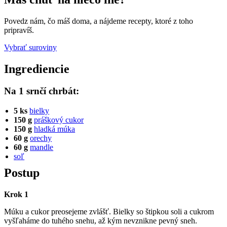
Povedz nám, čo máš doma, a nájdeme recepty, ktoré z toho
pripravíš.
Vybrať suroviny
Ingrediencie
Na 1 srnčí chrbát:
5 ks
bielky
150 g
práškový cukor
150 g
hladká múka
60 g
orechy
60 g
mandle
soľ
Postup
Krok 1
Múku a cukor preosejeme zvlášť. Bielky so štipkou soli a cukrom
vyšľaháme do tuhého snehu, až kým nevznikne pevný sneh.