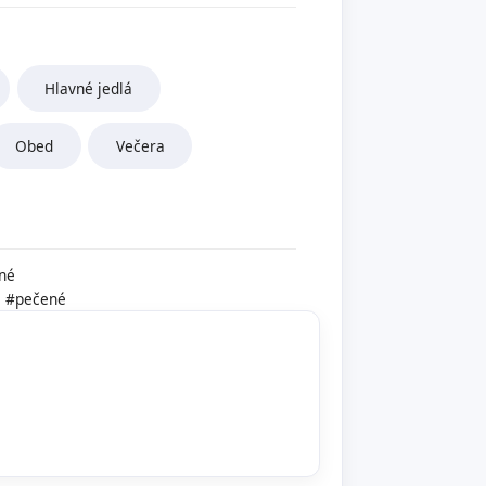
Hlavné jedlá
Obed
Večera
né
e
#pečené