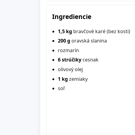
Ingrediencie
1,5 kg
bravčové karé (bez kosti)
200 g
oravská slanina
rozmarín
6 strúčiky
cesnak
olivový olej
1 kg
zemiaky
soľ