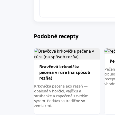
Podobné recepty
Pe
Bravčová krkovička
Pečen
pečená v rúre (na spôsob
cibuľ
rezňa)
recep
vhodn
Krkovička pečená ako rezeň —
obalená v horčici, vajíčku a
strúhanke a zapečená s tvrdým
syrom. Podáva sa tradične so
zemiakmi.