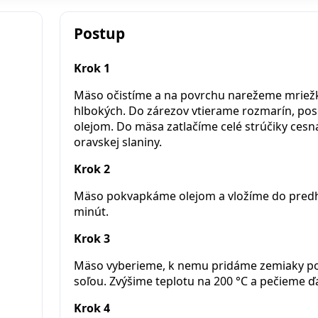
Postup
Krok 1
Mäso očistíme a na povrchu narežeme mriežk
hlbokých. Do zárezov vtierame rozmarín, po
olejom. Do mäsa zatlačíme celé strúčiky cesn
oravskej slaniny.
Krok 2
Mäso pokvapkáme olejom a vložíme do predhr
minút.
Krok 3
Mäso vyberieme, k nemu pridáme zemiaky po
soľou. Zvýšime teplotu na 200 °C a pečieme ďa
Krok 4