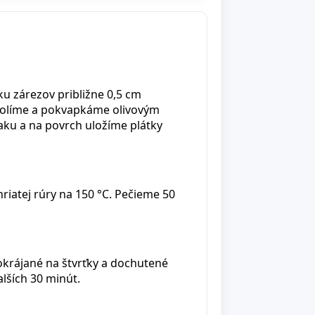
u zárezov približne 0,5 cm
solíme a pokvapkáme olivovým
aku a na povrch uložíme plátky
iatej rúry na 150 °C. Pečieme 50
krájané na štvrťky a dochutené
lších 30 minút.