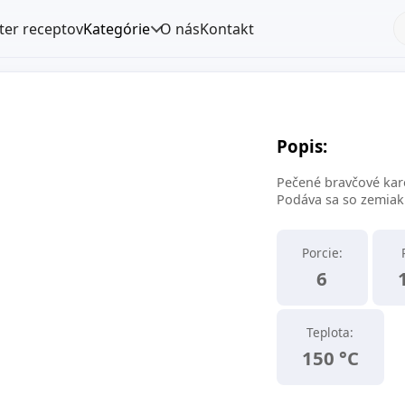
lter receptov
Kategórie
O nás
Kontakt
Popis:
Pečené bravčové kar
Podáva sa so zemiak
Porcie:
6
Teplota:
150 °C