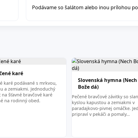
Podávame so šalátom alebo inou prílohou pod
čené karé
Slovenská hymna (Nech
é karé podávané s mrkvou,
Bože dá)
ou a zemiakmi. Jednoduchý
t na šťavné bravčové karé
Pečené bravčové závitky so sla
é na rodinný obed.
kyslou kapustou a zemiakmi v
paradajkovo-pivnej omáčke. Jed
pripraví v pekáči a pomaly…