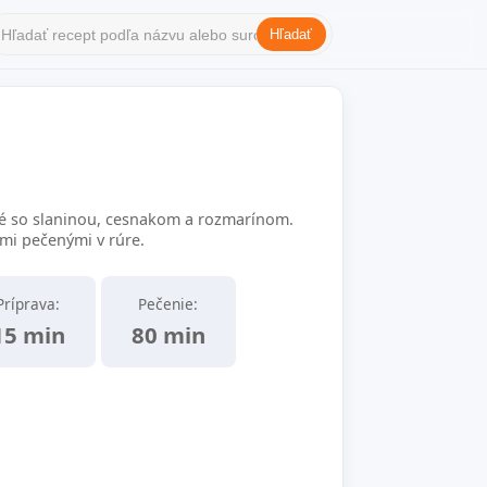
Hľadať
é so slaninou, cesnakom a rozmarínom.
mi pečenými v rúre.
Príprava:
Pečenie:
15 min
80 min