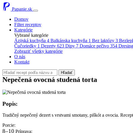
Papanie.sk
Domov
Filter receptov
Kategórie
Vybrané kategórie
Ázijská kuchyňa
4
Balkánska kuchyňa
1
Bez laktózy
3
Bezlep
Čučoriedky
1
Dezerty
623
Dipy
7
Domáce pečivo
354
Dresin
Zobraziť všetky kategórie
O nás
Kontakt
Hľadať
Nepečená ovocná studená torta
Popis:
Tradičný nepečený dezert s vrstvami smotany, piškót a ovocia. Recept
Porcie:
8–10
Príprava: