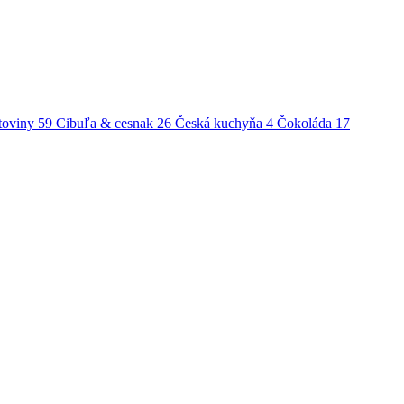
toviny
59
Cibuľa & cesnak
26
Česká kuchyňa
4
Čokoláda
17