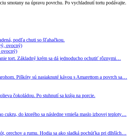
ciu smotany na úpravu povrchu. Po vychladnutí tortu podávajte.
ladená, podľa chuti so šľahačkou.
 ovocný)
anie tort. Základný krém sa dá jednoducho ochutiť rôznymi…
arohom. Piškóty sú nasiaknuté kávou s Amarettom a povrch sa…
lieva čokoládou. Po stuhnutí sa krája na porcie.
o cukru, do ktorého sa následne vmieša maslo izbovej teploty…
t, orechov a rumu. Hodia sa ako sladká pochúťka pri dlhších…