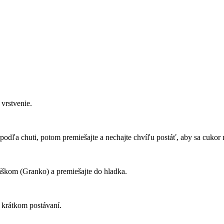
 vrstvenie.
odľa chuti, potom premiešajte a nechajte chvíľu postáť, aby sa cukor r
škom (Granko) a premiešajte do hladka.
 krátkom postávaní.