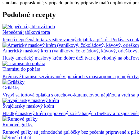
smotana poprasknúť; v prípade potreby pripravte malú doplnkovú por
Podobné recepty
Nepečená jablková torta
Jemná nepečená torta z vrstiev varených jabĺk a piškót. Podáva sa ch
Americký maslový krém (vanilkový, čokoládový, kávový, orieškový,
Hustý americký maslový krém dobre drží tvar a je vhodný na obaľov
Tiramisu do pohára
Krémové tiramisu servírované v pohároch s mascarpone a jemným tv
Grilážky
Vrství sa tortová oplátka s orechovo-karamelovou náplňou a vrch sa po
Švajčiarsky maslový krém
Hladký maslový krém pripravený zo šľahaných bielkov a rozpustenéh
Rumové guľky
Rumové guľky sú jednoduché guľôčky bez pečenia pripravené z piškó