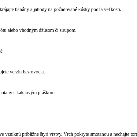
Nakrájajte banány a jahody na požadované kúsky podľa veľkosti.
mpótu alebo vhodným džúsom či sirupom.
é.
ujete verziu bez ovocia.
u smotany s kakaovým práškom.
vzniknú približne štyri vrstvy. Vrch pokryte smotanou a nechajte tort