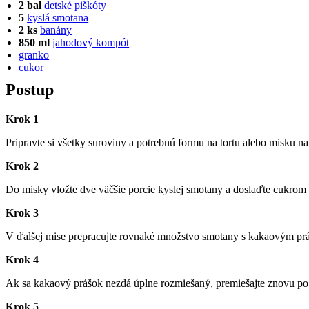
2 bal
detské piškóty
5
kyslá smotana
2 ks
banány
850 ml
jahodový kompót
granko
cukor
Postup
Krok 1
Pripravte si všetky suroviny a potrebnú formu na tortu alebo misku na
Krok 2
Do misky vložte dve väčšie porcie kyslej smotany a doslaďte cukrom p
Krok 3
V ďalšej mise prepracujte rovnaké množstvo smotany s kakaovým prá
Krok 4
Ak sa kakaový prášok nezdá úplne rozmiešaný, premiešajte znovu po
Krok 5