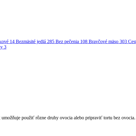
kové
14
Bezmäsité jedlá
285
Bez pečenia
108
Bravčové mäso
303
Ces
gy
3
 umožňuje použiť rôzne druhy ovocia alebo pripraviť tortu bez ovocia.