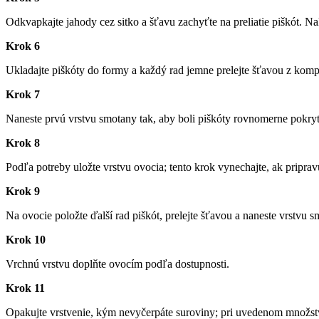
Odkvapkajte jahody cez sitko a šťavu zachyťte na preliatie piškót. 
Krok 6
Ukladajte piškóty do formy a každý rad jemne prelejte šťavou z ko
Krok 7
Naneste prvú vrstvu smotany tak, aby boli piškóty rovnomerne pokryt
Krok 8
Podľa potreby uložte vrstvu ovocia; tento krok vynechajte, ak priprav
Krok 9
Na ovocie položte ďalší rad piškót, prelejte šťavou a naneste vrstv
Krok 10
Vrchnú vrstvu doplňte ovocím podľa dostupnosti.
Krok 11
Opakujte vrstvenie, kým nevyčerpáte suroviny; pri uvedenom množstve 