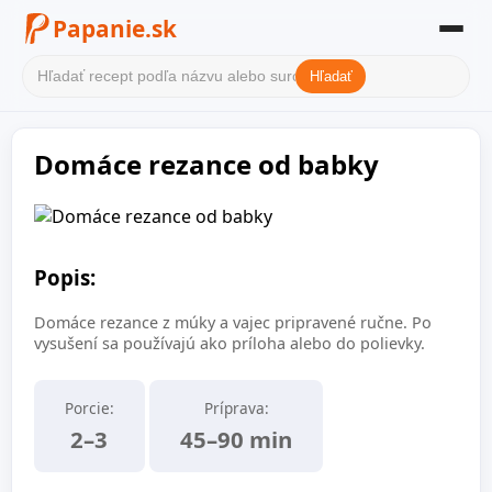
Papanie.sk
Hľadať
Domov
Domáce rezance od babky
Filter receptov
Kategórie
O nás
Popis:
Kontakt
Domáce rezance z múky a vajec pripravené ručne. Po
vysušení sa používajú ako príloha alebo do polievky.
Porcie:
Príprava:
2–3
45–90 min