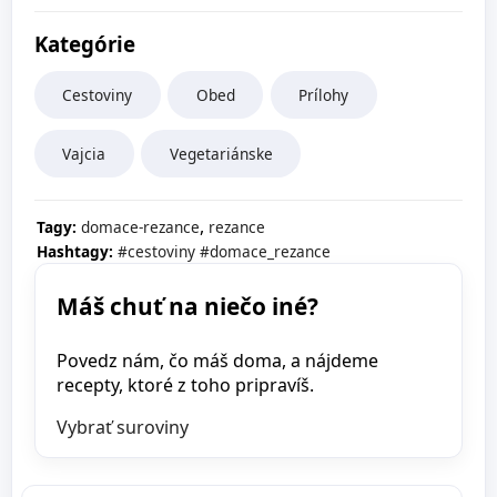
Kategórie
Cestoviny
Obed
Prílohy
Vajcia
Vegetariánske
,
Tagy:
domace-rezance
rezance
Hashtagy:
#cestoviny
#domace_rezance
Máš chuť na niečo iné?
Povedz nám, čo máš doma, a nájdeme
recepty, ktoré z toho pripravíš.
Vybrať suroviny