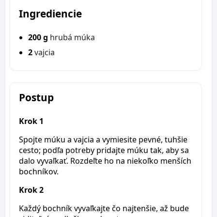
Ingrediencie
200 g
hrubá múka
2
vajcia
Postup
Krok 1
Spojte múku a vajcia a vymiesite pevné, tuhšie
cesto; podľa potreby pridajte múku tak, aby sa
dalo vyvaľkať. Rozdeľte ho na niekoľko menších
bochníkov.
Krok 2
Každý bochník vyvaľkajte čo najtenšie, až bude