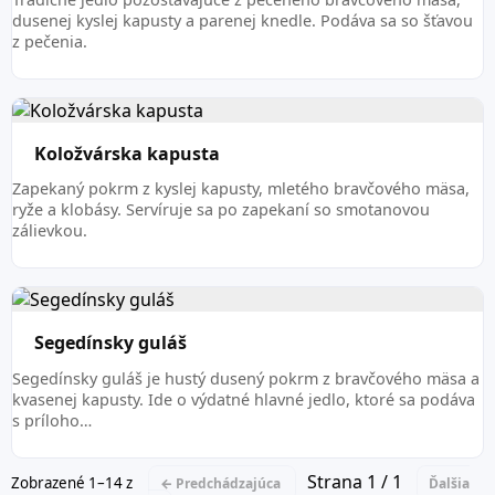
dusenej kyslej kapusty a parenej knedle. Podáva sa so šťavou
z pečenia.
Koložvárska kapusta
Zapekaný pokrm z kyslej kapusty, mletého bravčového mäsa,
ryže a klobásy. Servíruje sa po zapekaní so smotanovou
zálievkou.
Segedínsky guláš
Segedínsky guláš je hustý dusený pokrm z bravčového mäsa a
kvasenej kapusty. Ide o výdatné hlavné jedlo, ktoré sa podáva
s príloho…
Strana 1 / 1
Zobrazené 1–14 z
← Predchádzajúca
Ďalšia