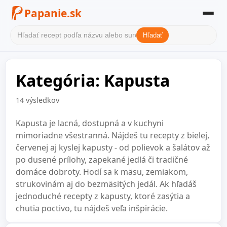
Papanie.sk
Hľadať
Domov
Kategória: Kapusta
Filter receptov
Kategórie
14 výsledkov
O nás
Kapusta je lacná, dostupná a v kuchyni
mimoriadne všestranná. Nájdeš tu recepty z bielej,
Kontakt
červenej aj kyslej kapusty - od polievok a šalátov až
po dusené prílohy, zapekané jedlá či tradičné
domáce dobroty. Hodí sa k mäsu, zemiakom,
strukovinám aj do bezmäsitých jedál. Ak hľadáš
jednoduché recepty z kapusty, ktoré zasýtia a
chutia poctivo, tu nájdeš veľa inšpirácie.