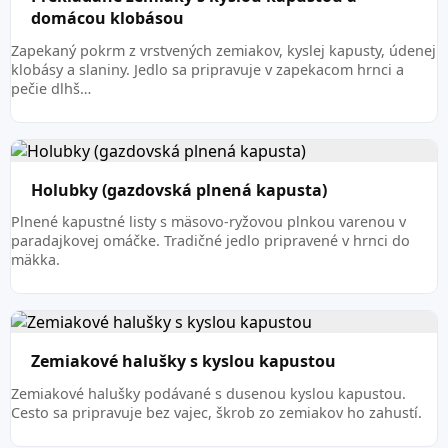
domácou klobásou
Zapekaný pokrm z vrstvených zemiakov, kyslej kapusty, údenej
klobásy a slaniny. Jedlo sa pripravuje v zapekacom hrnci a
pečie dlhš…
Holubky (gazdovská plnená kapusta)
Plnené kapustné listy s mäsovo-ryžovou plnkou varenou v
paradajkovej omáčke. Tradičné jedlo pripravené v hrnci do
mäkka.
Zemiakové halušky s kyslou kapustou
Zemiakové halušky podávané s dusenou kyslou kapustou.
Cesto sa pripravuje bez vajec, škrob zo zemiakov ho zahustí.