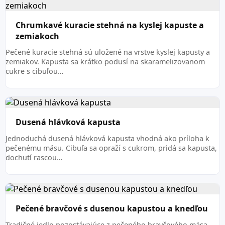
Chrumkavé kuracie stehná na kyslej kapuste a
zemiakoch
Pečené kuracie stehná sú uložené na vrstve kyslej kapusty a
zemiakov. Kapusta sa krátko podusí na skaramelizovanom
cukre s cibuľou…
Dusená hlávková kapusta
Jednoduchá dusená hlávková kapusta vhodná ako príloha k
pečenému mäsu. Cibuľa sa opraží s cukrom, pridá sa kapusta,
dochutí rascou…
Pečené bravčové s dusenou kapustou a knedľou
Tradičné jedlo pozostávajúce z pečeného bravčového mäsa,