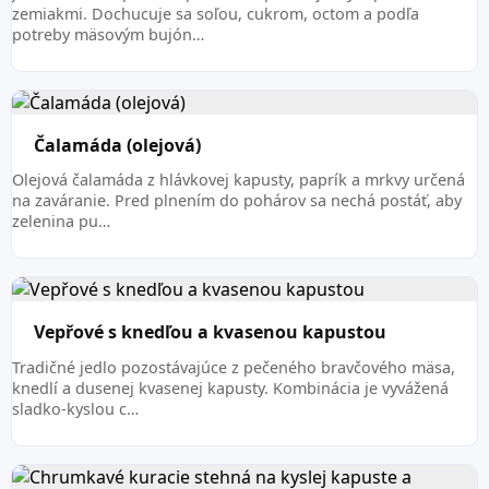
zemiakmi. Dochucuje sa soľou, cukrom, octom a podľa
potreby mäsovým bujón…
Čalamáda (olejová)
Olejová čalamáda z hlávkovej kapusty, paprík a mrkvy určená
na zaváranie. Pred plnením do pohárov sa nechá postáť, aby
zelenina pu…
Vepřové s knedľou a kvasenou kapustou
Tradičné jedlo pozostávajúce z pečeného bravčového mäsa,
knedlí a dusenej kvasenej kapusty. Kombinácia je vyvážená
sladko-kyslou c…