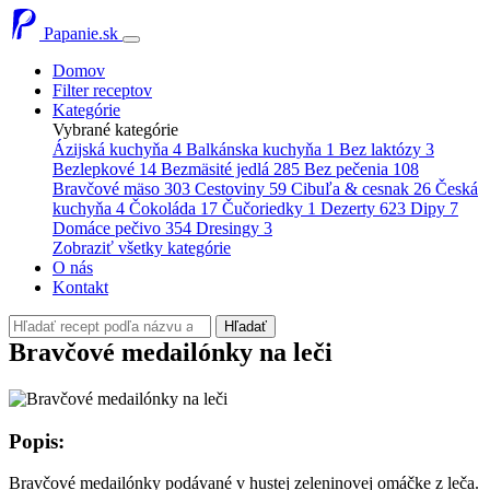
Papanie.sk
Domov
Filter receptov
Kategórie
Vybrané kategórie
Ázijská kuchyňa
4
Balkánska kuchyňa
1
Bez laktózy
3
Bezlepkové
14
Bezmäsité jedlá
285
Bez pečenia
108
Bravčové mäso
303
Cestoviny
59
Cibuľa & cesnak
26
Česká
kuchyňa
4
Čokoláda
17
Čučoriedky
1
Dezerty
623
Dipy
7
Domáce pečivo
354
Dresingy
3
Zobraziť všetky kategórie
O nás
Kontakt
Hľadať
Bravčové medailónky na leči
Popis:
Bravčové medailónky podávané v hustej zeleninovej omáčke z leča.