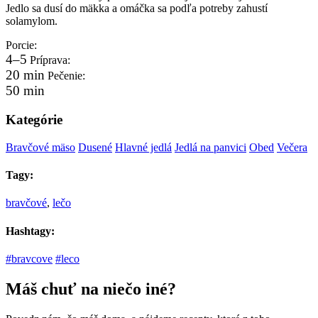
Jedlo sa dusí do mäkka a omáčka sa podľa potreby zahustí
solamylom.
Porcie:
4–5
Príprava:
20 min
Pečenie:
50 min
Kategórie
Bravčové mäso
Dusené
Hlavné jedlá
Jedlá na panvici
Obed
Večera
Tagy:
bravčové
,
lečo
Hashtagy:
#bravcove
#leco
Máš chuť na niečo iné?