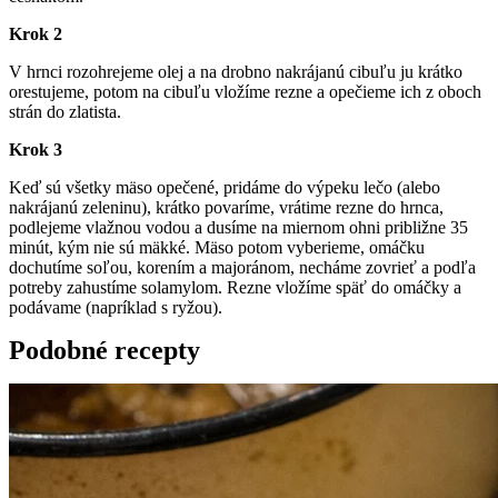
Krok 2
V hrnci rozohrejeme olej a na drobno nakrájanú cibuľu ju krátko
orestujeme, potom na cibuľu vložíme rezne a opečieme ich z oboch
strán do zlatista.
Krok 3
Keď sú všetky mäso opečené, pridáme do výpeku lečo (alebo
nakrájanú zeleninu), krátko povaríme, vrátime rezne do hrnca,
podlejeme vlažnou vodou a dusíme na miernom ohni približne 35
minút, kým nie sú mäkké. Mäso potom vyberieme, omáčku
dochutíme soľou, korením a majoránom, necháme zovrieť a podľa
potreby zahustíme solamylom. Rezne vložíme späť do omáčky a
podávame (napríklad s ryžou).
Podobné recepty