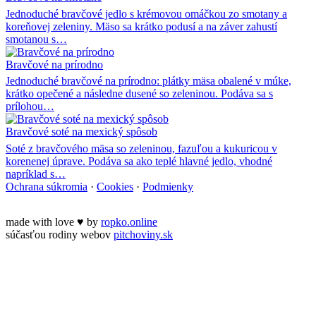
Jednoduché bravčové jedlo s krémovou omáčkou zo smotany a
koreňovej zeleniny. Mäso sa krátko podusí a na záver zahustí
smotanou s…
Bravčové na prírodno
Jednoduché bravčové na prírodno: plátky mäsa obalené v múke,
krátko opečené a následne dusené so zeleninou. Podáva sa s
prílohou…
Bravčové soté na mexický spôsob
Soté z bravčového mäsa so zeleninou, fazuľou a kukuricou v
korenenej úprave. Podáva sa ako teplé hlavné jedlo, vhodné
napríklad s…
Ochrana súkromia
·
Cookies
·
Podmienky
made with love
♥
by
ropko.online
súčasťou rodiny webov
pitchoviny.sk