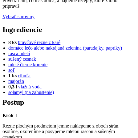
Povedz nám, čo máš doma, a nájdeme recepty, ktoré z toho
pripravíš.
Vybrať suroviny
Ingrediencie
8 ks
bravčové rezne z karé
domáce lečo alebo nakrájaná zelenina (paradajky, papriky)
rasca mletá
sušený cesnak
mleté čierne korenie
soľ
1 ks
cibuľa
majorán
0,3 l
vlažná voda
solamyl (na zahustenie)
Postup
Krok 1
Rezne plochým predmetom jemne naklepeme z oboch strán,
osolíme, okoreníme a posypeme mletou rascou a sušeným
cesnakom.