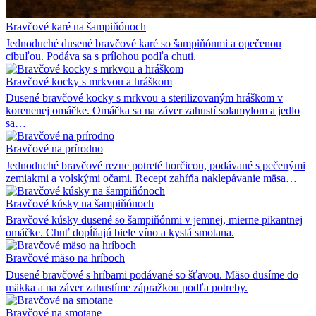
Bravčové karé na šampiňónoch
Jednoduché dusené bravčové karé so šampiňónmi a opečenou
cibuľou. Podáva sa s prílohou podľa chuti.
Bravčové kocky s mrkvou a hráškom
Dusené bravčové kocky s mrkvou a sterilizovaným hráškom v
korenenej omáčke. Omáčka sa na záver zahustí solamylom a jedlo
sa…
Bravčové na prírodno
Jednoduché bravčové rezne potreté horčicou, podávané s pečenými
zemiakmi a volskými očami. Recept zahŕňa naklepávanie mäsa…
Bravčové kúsky na šampiňónoch
Bravčové kúsky dusené so šampiňónmi v jemnej, mierne pikantnej
omáčke. Chuť dopĺňajú biele víno a kyslá smotana.
Bravčové mäso na hríboch
Dusené bravčové s hríbami podávané so šťavou. Mäso dusíme do
mäkka a na záver zahustíme zápražkou podľa potreby.
Bravčové na smotane