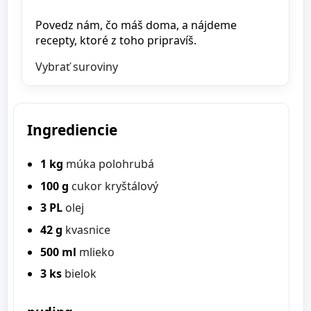
Povedz nám, čo máš doma, a nájdeme
recepty, ktoré z toho pripravíš.
Vybrať suroviny
Ingrediencie
1 kg
múka polohrubá
100 g
cukor kryštálový
3 PL
olej
42 g
kvasnice
500 ml
mlieko
3 ks
bielok