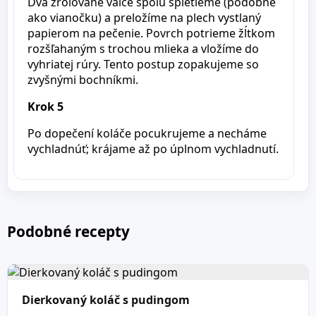
Dva zrolované valce spolu spletieme (podobne
ako vianočku) a preložíme na plech vystlaný
papierom na pečenie. Povrch potrieme žĺtkom
rozšľahaným s trochou mlieka a vložíme do
vyhriatej rúry. Tento postup zopakujeme so
zvyšnými bochníkmi.
Krok 5
Po dopečení koláče pocukrujeme a necháme
vychladnúť; krájame až po úplnom vychladnutí.
Podobné recepty
Dierkovaný koláč s pudingom