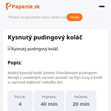
Papanie.sk
Hľadať
Domov
Kysnutý pudingový koláč
Filter receptov
Kategórie
O nás
Popis:
Kontakt
Mäkký kysnutý koláč plnený čokoládovým pudingom.
Recept z uvedených surovín postačí na štyri kusy a koláč
si zachová mäkkosť niekoľko dní.
Porcie:
Príprava:
Pečenie:
4
40 min
20 min