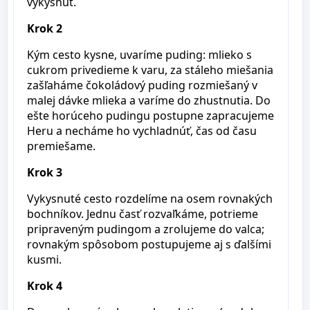
vykysnúť.
Krok 2
Kým cesto kysne, uvaríme puding: mlieko s
cukrom privedieme k varu, za stáleho miešania
zašľaháme čokoládový puding rozmiešaný v
malej dávke mlieka a varíme do zhustnutia. Do
ešte horúceho pudingu postupne zapracujeme
Heru a necháme ho vychladnúť, čas od času
premiešame.
Krok 3
Vykysnuté cesto rozdelíme na osem rovnakých
bochníkov. Jednu časť rozvaľkáme, potrieme
pripraveným pudingom a zrolujeme do valca;
rovnakým spôsobom postupujeme aj s ďalšími
kusmi.
Krok 4