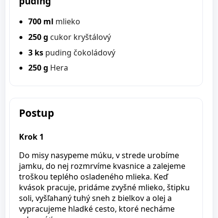
puding
700 ml
mlieko
250 g
cukor kryštálový
3 ks
puding čokoládový
250 g
Hera
Postup
Krok 1
Do misy nasypeme múku, v strede urobíme
jamku, do nej rozmrvíme kvasnice a zalejeme
troškou teplého osladeného mlieka. Keď
kvások pracuje, pridáme zvyšné mlieko, štipku
soli, vyšľahaný tuhý sneh z bielkov a olej a
vypracujeme hladké cesto, ktoré necháme