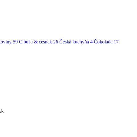
toviny
59
Cibuľa & cesnak
26
Česká kuchyňa
4
Čokoláda
17
Ak