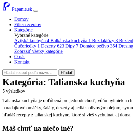
Papanie.sk
Domov
Filter receptov
Kategórie
Vybrané kategórie
Ázijská kuchyňa
4
Balkánska kuchyňa
1
Bez laktózy
3
Bezlep
Čučoriedky
1
Dezerty
623
Dipy
7
Domáce pečivo
354
Dresin
Zobraziť všetky kategórie
O nás
Kontakt
Hľadať
Kategória: Talianska kuchyňa
5 výsledkov
Talianska kuchyňa je obľúbená pre jednoduchosť, vôňu byliniek a chuť
paradajkové omáčky, šaláty, dezerty aj jedlá s olivovým olejom, syro
hľadáš recepty z talianskej kuchyne, ktoré si vieš vychutnať aj doma, 
Máš chuť na niečo iné?