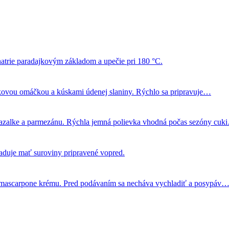
 natrie paradajkovým základom a upečie pri 180 °C.
dajkovou omáčkou a kúskami údenej slaniny. Rýchlo sa pripravuje…
bazalke a parmezánu. Rýchla jemná polievka vhodná počas sezóny cuk
žaduje mať suroviny pripravené vopred.
 a mascarpone krému. Pred podávaním sa necháva vychladiť a posypáv