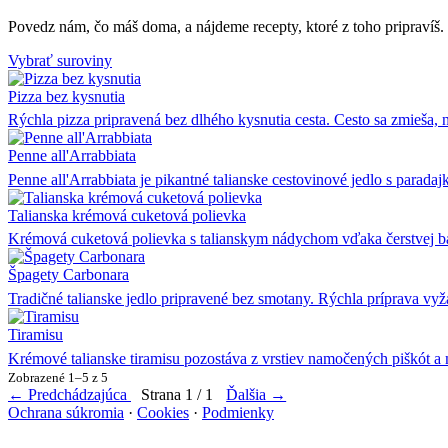
Povedz nám, čo máš doma, a nájdeme recepty, ktoré z toho pripravíš.
Vybrať suroviny
Pizza bez kysnutia
Rýchla pizza pripravená bez dlhého kysnutia cesta. Cesto sa zmieša,
Penne all'Arrabbiata
Penne all'Arrabbiata je pikantné talianske cestovinové jedlo s para
Talianska krémová cuketová polievka
Krémová cuketová polievka s talianskym nádychom vďaka čerstvej 
Špagety Carbonara
Tradičné talianske jedlo pripravené bez smotany. Rýchla príprava vy
Tiramisu
Krémové talianske tiramisu pozostáva z vrstiev namočených piškót
Zobrazené 1–5 z 5
← Predchádzajúca
Strana 1 / 1
Ďalšia →
Ochrana súkromia
·
Cookies
·
Podmienky