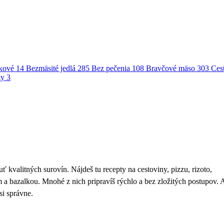
kové
14
Bezmäsité jedlá
285
Bez pečenia
108
Bravčové mäso
303
Ces
gy
3
 kvalitných surovín. Nájdeš tu recepty na cestoviny, pizzu, rizoto,
m a bazalkou. Mnohé z nich pripravíš rýchlo a bez zložitých postupov. 
si správne.